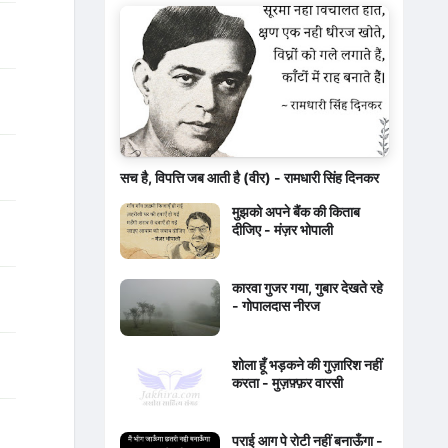
सच है, विपत्ति जब आती है (वीर) - रामधारी सिंह दिनकर
मुझको अपने बैंक की किताब
दीजिए - मंज़र भोपाली
कारवा गुजर गया, गुबार देखते रहे
- गोपालदास नीरज
शोला हूँ भड़कने की गुज़ारिश नहीं
करता - मुज़फ़्फ़र वारसी
पराई आग पे रोटी नहीं बनाऊँगा -