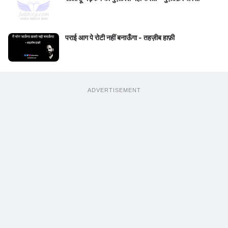
पराई आग पे रोटी नहीं बनाऊँगा - तहज़ीब हाफ़ी
ADVERTISEMENT