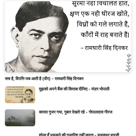
सच है, विपत्ति जब आती है (वीर) - रामधारी सिंह दिनकर
मुझको अपने बैंक की किताब दीजिए - मंज़र भोपाली
कारवा गुजर गया, गुबार देखते रहे - गोपालदास नीरज
शोला हूँ भड़कने की गुज़ारिश नहीं करता - मुज़फ़्फ़र वारसी