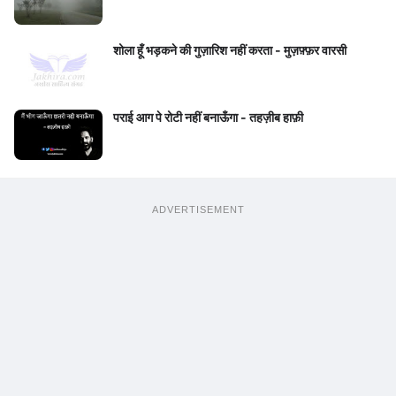
शोला हूँ भड़कने की गुज़ारिश नहीं करता - मुज़फ़्फ़र वारसी
पराई आग पे रोटी नहीं बनाऊँगा - तहज़ीब हाफ़ी
ADVERTISEMENT