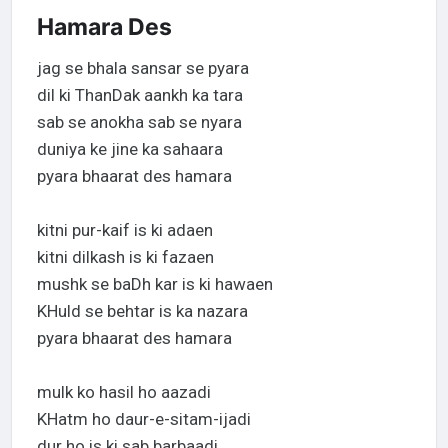
Hamara Des
jag se bhala sansar se pyara
dil ki ThanDak aankh ka tara
sab se anokha sab se nyara
duniya ke jine ka sahaara
pyara bhaarat des hamara
kitni pur-kaif is ki adaen
kitni dilkash is ki fazaen
mushk se baDh kar is ki hawaen
KHuld se behtar is ka nazara
pyara bhaarat des hamara
mulk ko hasil ho aazadi
KHatm ho daur-e-sitam-ijadi
dur ho is ki sab barbaadi