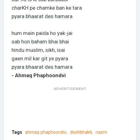
charKH pe chamke ban ke tara
pyara bhaarat des hamara
hum mein paida ho yak-jai
sab hon baham bhai bhai
hindu muslim, sikh, isai
gaen mil kar git ye pyara
pyara bhaarat des hamara
- Ahmaq Phaphoondvi
ADVERTISEMENT
Tags
ahmaq-phaphoondvi
deshbhakti
nazm