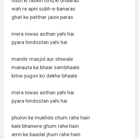
husn ki taskin ishq ki dhaaras
wah re apni subh-e-banaras
ghat ke patthar jaise paras
mera niwas asthan yahi hai
pyara hindostan yahi hai
mandir masjid aur shiwale
manauta ka bhaar sambhaale
kitne yugon ko dekhe-bhaale
mera niwas asthan yahi hai
pyara hindostan yahi hai
phulon ke mukhde chum rahe hain
kale bhanwre ghum rahe hain
amn ke baadal jhum rahe hain