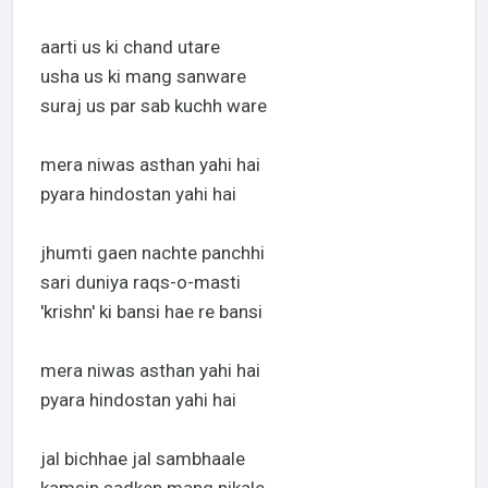
aarti us ki chand utare
usha us ki mang sanware
suraj us par sab kuchh ware
mera niwas asthan yahi hai
pyara hindostan yahi hai
jhumti gaen nachte panchhi
sari duniya raqs-o-masti
'krishn' ki bansi hae re bansi
mera niwas asthan yahi hai
pyara hindostan yahi hai
jal bichhae jal sambhaale
kamsin sadken mang nikale