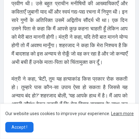
प्रवीण थी। उसे बहुत प्राचीन मनीषियों की आख्यायिकाएँ और
कविताएँ जुबानी याद थीं और स्वयं गद्य-पद्य रचना में निपुण थी। इन
सारे गुणों के अतिरिक्त उसमें अद्वितीय सौंदर्य भी था। एक दिन
उसने पिता से कहा कि मैं आपसे कुछ कहना चाहती हूँ लेकिन आप
को मेरी बात माननी होगी। मंत्री ने कहा, यदि तेरी बात मानने योग्य
होगी तो मैं अवश्य मानूँगा। शहरजाद ने कहा कि मेरा निश्चय है कि
मैं बादशाह को इस अन्याय से रोकूँ जो वह कर रहा है और जो कन्याएँ
अभी बची हैं उनके माता-पिता को चिंतामुक्त कर दूँ।
मंत्री ने कहा, 'बेटी, तुम यह हत्याकांड किस प्रकार रोक सकती
हो। तुम्हारे पास कौन-सा उपाय ऐसा हो सकता है जिससे यह
अन्याय बंद हो?' शहरजाद बोली, 'यह आपके हाथ में है। मैं आप को
अपनी सौगंध देकर कहती हूँ कि मेरा विवाह बादशाह के साथ कर
दीजिए।' मंत्री यह सुनकर काँपने लगा और बोला, 'बेटी, तू पागल
Our website uses cookies to improve your experience.
Learn more
हो गई है क्या जो ऐसी वाहियात बातें कर रही है। क्या तुझे बादशाह
Accept !
के प्रण का पता नहीं है? तू सोच- समझ कर बात किया कर। तू
किस तरह बादशाह को इस अन्याय से रोक सकेगी? बेकार ही अपनी