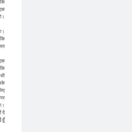
 कि
 एक
हो।
ना।
 कि
ववत
 एक
 कि
 थी
सके
लिए
 पर
या।
 दे
हूँ