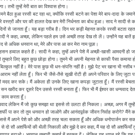
 तभी तुम्हें मेरी बात का विश्वास होगा।
मने बैठा हुआ रस्सी बट रहा था, क्योंकि रस्सी बटने का पेशा मेरे बाप-दादा के जमाने
रे वस्त्रों और घर की हालत देख कर मेरी निर्धनता का बोध हुआ। साद ने सादी से क
िनों से जानता हूँ। यह बड़ा गरीब है। दिन भर कड़ी मेहनत करके रस्सी बटता रहता
े कहा, अच्छा, लेकिन पहले हम उसे अच्छी तरह देख तो लें। उन्होंने यह बातें इ
ो साद से अधिक धनवान था, मेरे और पास आ कर मेरा नाम पूछा।
हसन हव्वाल कहते हैं। सादी ने कहा, तुम्हें अपने पेशे में अच्छी-खासी आमदनी हो ज
भी तुम्हारे लिए बहुत कुछ छोड़ा होगा। तुमने भी अपनी मेहनत से काफी पैसा कमाया ह
 बिल्कुल नहीं है। मेरे पास कुछ भी धन-संपत्ति नहीं है। मुझे पेट भर खाना भी नसीब न
 आराम नहीं लेता हूँ। फिर भी जैसे-तैसे सूखी रोटी ही अपने परिवार के लिए जुटा प
ि मेरी मदद कर सके। मैं अकेला ही उनके लिए खाना कपड़ा जुटाता हूँ। मैं रस्सी बेचता ह
 सन खरीद कर दूसरे दिन उससे रस्सी बनाता हूँ। फिर भी मैं ईश्वर का धन्यवाद देता 
ना काम करता हूँ।
यवाद लेकिन मैं जो कुछ समझा था इससे तो उलटा ही निकला। अच्छा, अगर मैं तुम्हें
 अशर्फी पा कर तो तुम धनवान हो जाओगे और आनंदपूर्वक जीवन निर्वाह करोगे? मैंने क
 इससे मैं अपने पेशे को और अच्छी तरह चला सकता हूँ और अधिक धनोपार्जन कर स
से दो सौ अशर्फियों की थैली निकाली और मुझे दे कर कहा, मैं यह दो सौ अशर्फियाँ तुम्
ा व्यापार बढ़ाओ। भगवान तुम्हारी कमाई में बरकत दें। लेकिन यह ध्यान रहे कि यह