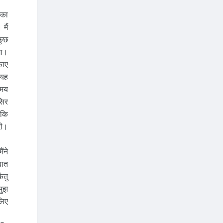
 का
मैं
कुछ
गा।
काए
 यह
समय
सिर
 कि
दी।
ंने
बात
ंतु
मुझ
लिए