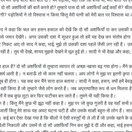
र मैंने उन्हें सारी बात बता दी। मेरे पड़ोसी, यहाँ तक कि बच्चे भी, मेरी बातों पर हँ
 दो सौ अशर्फियों की बातें करते हो? तुम्हारे पास दो सौ अशर्फियाँ आईं कहाँ से? चील
गी? पड़ोसियों ने तो विश्वास न किया किंतु मेरी पत्नी को मेरी बात पर विश्वास था
साद ने कहा कि चल कर हसन हव्वाल को देखें कि दो सौ अशर्फियाँ पा कर उसकी 
 जरूर देखेंगे। अगर उसकी दशा में सुधार हुआ तो हमें यह देख कर संतोष होगा
 और निकट आए तो साद ने कहा, भाई, मुझे तो उसकी दशा पहले जैसी लग रही है। उ
ो रही है। तुम भी देखो, शायद मुझसे देखने में भूल हुई हो। सादी ने भी देखा और कहा, 
हाल है? दो सौ अशर्फियों से तुम्हारा व्यापार तो अच्छा-खासा बढ़ गया होगा। मैंने क
 हुए शर्म आती है। न बताऊँ तो भी काम नहीं चलता। आप लोगों ने मुझ पर इतनी कृपा 
ुब ही होगा। यह कह कर मैंने सारा हाल बताया। सादी ने कहा, हसन, क्यों हमें बेव
 वही किया है जो तुम्हारे जैसे लोग करते हैं। जब अप्रत्याशित रूप से धन मिलता है
ं में सब कुछ लुटा कर फिर फटीचर बन जाते हैं। तुमने भी यही किया है।
क है। किंतु मैंने कुछ भी झूठ नहीं कहा है। मुझ पर जो कुछ गुजरी है वह यहाँ सभी 
े जातीं किंतु मेरे साथ यह अघट घटना घटी है और उसके साक्षी बहुत-से लोग हैं। साद
। कई बार ऐसा देखा गया है कि चीलों ने ऐसी वस्तुएँ भी ले ली हैं जो उनके खाने के 
 निकाली और उसमें से दो सौ अशर्फियाँ गिन कर मुझे दे दीं और कहा, भाई हसन, 