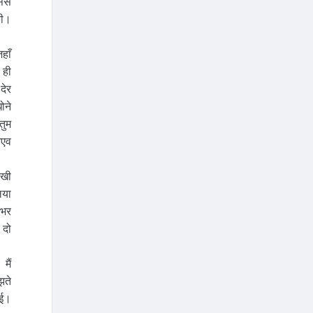
ससे
की।
हाँ
 ही
देर
ोने
तुम
तएव
रखी
िया
 भर
 दो
मैं
झते
गई।