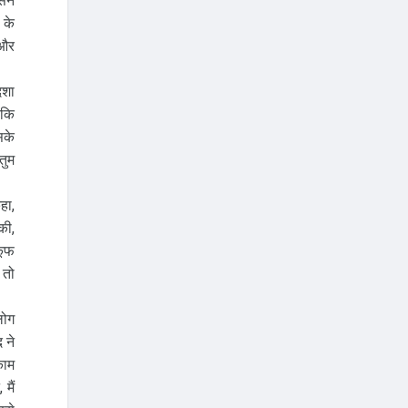
सने
 के
 और
दशा
 कि
सके
तुम
हा,
की,
कूफ
 तो
लोग
 ने
काम
मैं