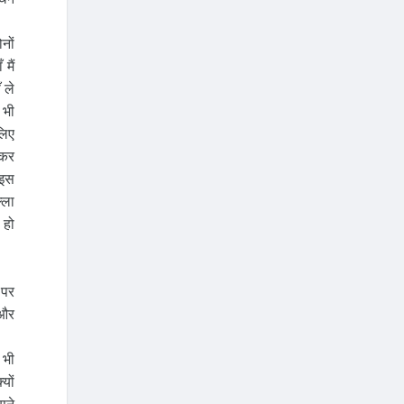
नों
मैं
 ले
 भी
लिए
 कर
 इस
्ला
 हो
।
 पर
 और
 भी
यों