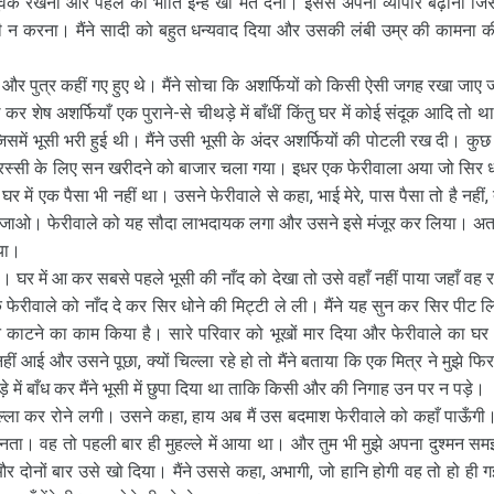
क्षापूर्वक रखना और पहले की भाँति इन्हें खो मत देना। इससे अपना व्यापार बढ़ाना जि
भी न करना। मैंने सादी को बहुत धन्यवाद दिया और उसकी लंबी उम्र की कामना 
 और पुत्र कहीं गए हुए थे। मैंने सोचा कि अशर्फियों को किसी ऐसी जगह रखा जाए ज
शेष अशर्फियाँ एक पुराने-से चीथड़े में बाँधीं किंतु घर में कोई संदूक आदि तो था
समें भूसी भरी हुई थी। मैंने उसी भूसी के अंदर अशर्फियों की पोटली रख दी। कुछ 
ई और रस्सी के लिए सन खरीदने को बाजार चला गया। इधर एक फेरीवाला अया जो सिर ध
र में एक पैसा भी नहीं था। उसने फेरीवाले से कहा, भाई मेरे, पास पैसा तो है नहीं, 
सी ले जाओ। फेरीवाले को यह सौदा लाभदायक लगा और उसने इसे मंजूर कर लिया। अ
गया।
 घर में आ कर सबसे पहले भूसी की नाँद को देखा तो उसे वहाँ नहीं पाया जहाँ वह 
ि फेरीवाले को नाँद दे कर सिर धोने की मिट्टी ले ली। मैंने यह सुन कर सिर पीट ल
न काटने का काम किया है। सारे परिवार को भूखों मार दिया और फेरीवाले का घर
 आई और उसने पूछा, क्यों चिल्ला रहे हो तो मैंने बताया कि एक मित्र ने मुझे फिर
में बाँध कर मैंने भूसी में छुपा दिया था ताकि किसी और की निगाह उन पर न पड़े।
्ला कर रोने लगी। उसने कहा, हाय अब मैं उस बदमाश फेरीवाले को कहाँ पाऊँगी। 
नता। वह तो पहली बार ही मुहल्ले में आया था। और तुम भी मुझे अपना दुश्मन सम
 और दोनों बार उसे खो दिया। मैंने उससे कहा, अभागी, जो हानि होगी वह तो हो ही 