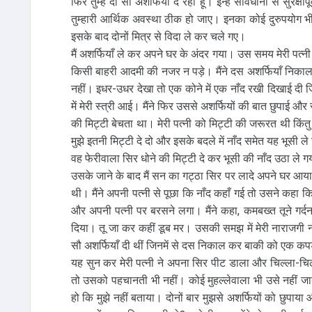
फिर तुम्हें दो सौ अशर्फियाँ दे रहा हूँ। इन्हें सावधानी से सुर
तुम्हारी आर्थिक अवस्था ठीक हो जाए। इनका कोई दुरुपयोग 
इसके बाद दोनों मित्र से विदा ले कर चले गए।
मैं अशर्फियाँ ले कर अपने घर के अंदर गया। उस समय मेरी पत्नी
किसी बाहरी आदमी की नजर न पड़े। मैंने दस अशर्फियाँ निकाल कर 
नहीं। इधर-उधर देखा तो एक कोने में एक नाँद रखी दिखाई दी जि
में मेरी स्त्री आई। मैंने फिर उससे अशर्फियों की बात छुपा
की मिट्टी बेचता था। मेरी पत्नी को मिट्टी की जरूरत थी किंतु घ
मुझे इतनी मिट्टी दे दो और इसके बदले में नाँद समेत यह भू
वह फेरीवाला सिर धोने की मिट्टी दे कर भूसी की नाँद उठा ले 
उसके जाने के बाद मैं सन का गट्ठा सिर पर लादे अपने घर आया।
थी। मैंने अपनी पत्नी से पूछा कि नाँद कहाँ गई तो उसने कहा क
और अपनी पत्नी पर बरसने लगा। मैंने कहा, कमबख्त तूने गर्द
दिया। तू जा कर कहीं डूब मर। उसकी समझ में मेरी नाराजगी नहीं
सौ अशर्फियाँ दी थीं जिनमें से दस निकाल कर बाकी को एक कपड़े 
यह सुन कर मेरी पत्नी ने अपना सिर पीट डाला और चिल्ला-चिल
तो उसको पहचानती भी नहीं। कोई मुहल्लेवाला भी उसे नहीं जा
हो कि मुझे नहीं बताया। दोनों बार मुझसे अशर्फियों को छुपाया