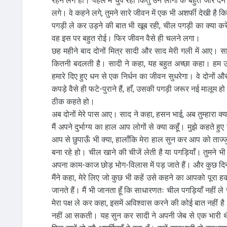
रहने लगे हो। पहले मैं चुप रहा किंतु उन लोगों के बहुत जोर देने प
लगे। वे कहने लगे, तुमने सारे जीवन में एक भी अशर्फी देखी है कि
पगड़ी ले कर उड़ने की बात भी खूब रही, चील पगड़ी का क्या करे
वह इस पर बहुत रोई। फिर जीवन वैसे ही चलने लगा।
छह महीने बाद दोनों मित्र सादी और साद मेरी गली में आए। 
कितनी बदलती है। सादी ने कहा, यह बहुत अच्छा कहा। हम उसे
हमारे दिए हुए धन से एक निर्धन का जीवन सुधरेगा। वे दोनों
कपड़े वैसे ही फटे-पुराने हैं, हाँ, उसकी पगड़ी जरूर नई मालूम ह
ठीक कहते हो।
अब दोनों मेरे पास आए। साद ने कहा, हसन भाई, अब तुम्हारा क्या 
मैं अपने दुर्भाग्य का हाल आप लोगों से क्या कहूँ। मुझे कहते
आप से छुपाऊँ भी क्या, हालाँकि मेरा हाल सुन कर आप को ताज्ज
बना रहे हो। चील खाने की चीजें लेती है या पगड़ियाँ। तुमने भी
अपना काम-काज छोड़ भोग-विलास में पड़ जाते हैं। और कुछ दिनो
मैंने कहा, मेरे लिए जो कुछ भी कहें उसे कहने का आपको पूरा ह
जानते हैं। मैं भी जानता हूँ कि साधारणतः चील पगड़ियाँ नहीं ल
मेरा पक्ष ले कर कहा, इसमें अविश्वास करने की कोई बात नहीं है
नहीं आ सकती। यह सुन कर सादी ने अपनी जेब से एक भारी थैली