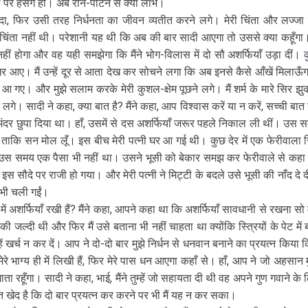
ा पर हँसेंगे ही। अब रोने-पीटने से क्या लाभ।
ीदा, फिर उसी तरह निर्धनता का जीवन व्यतीत करने लगे। मेरी चिंता और लज्जा
ता नहीं थी। परेशानी यह थी कि अब की बार सादी आएगा तो उससे क्या कहूँगा। 
होगा और वह यही समझेगा कि मैंने भोग-विलास में दो सौ अशर्फियाँ उड़ा दीं। 
रे घर आए। मैं उन्हें दूर से आता देख कर सोचने लगा कि अब इनसे कैसे आँखें मिलाऊँ
 आ गए। और मुझे सलाम करके मेरी कुशल-क्षेम पूछने लगे। मैं शर्म के मारे सिर झु
 लगे। सादी ने कहा, क्या बात है? मैंने कहा, आप विश्वास करें या न करें, सच्ची बात
 के अंदर छुपा दिया था। हाँ, उसमें से दस अशर्फियाँ जरूर पहले निकाल ली थीं। उस 
या ताकि सन मोल लूँ। इस बीच मेरी पत्नी घर आ गई थी। कुछ देर में एक फेरीवाला 
ास उस समय एक पैसा भी नहीं था। उसने भूसी को बेकार समझ कर फेरीवाले से कहा
ा इस सौदे पर राजी हो गया। और मेरी पत्नी ने मिट्टी के बदले उसे भूसी की नाँद दे 
ँ भी चली गईं।
में अशर्फियाँ रखी हैं? मैंने कहा, आपने कहा था कि अशर्फियाँ सावधानी से रखना सो मै
े की जल्दी थी और फिर मैं उसे बताना भी नहीं चाहता था क्योंकि स्त्रियों के पेट में 
 खर्च न कर दें। आप ने दो-दो बार मुझे निर्धन से धनवान बनाने का प्रयत्न किया कि
ेरे भाग्य ही में लिखी हैं, फिर मेरे पास धन आएगा कहाँ से। हाँ, आप ने जो अहसान 
ा रहूँगा। सादी ने कहा, भाई, मैंने तुम्हें जो सहायता दी थी वह अपने गुण गवाने के 
त खेद है कि दो बार प्रयत्न कर करने पर भी मैं यह न कर सका।