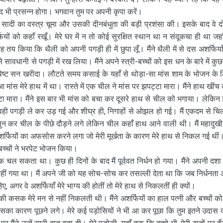
त्र साद भी प्रसन्न होगा। भगवान तुम पर अपनी कृपा करें।
ूप सादी का वस्त्र चूमा और उसकी दीनबंधुता की बड़ी प्रशंसा की। इसके बाद वे दो
यों को कहाँ रखूँ। मेरे घर में न तो कोई सुरक्षित स्थान था न संदूकचा ही था जहाँ 
 तय किया कि थैली को अपनी पगड़ी ही में छुपा लूँ। मैंने थैली में से दस अशर्फियाँ
सावधानी से पगड़ी में रख लिया। मैंने अपने स्त्री-बच्चों को इस धन के बारे में कुछ
ेष्ट सन खरीदा। लौटते समय कसाई के यहाँ से थोड़ा-सा मांस शाम के भोजन के 
 मांस मेरे हाथ में था। रास्ते में एक चील ने मांस पर झपट्टा मारा। मैंने हाथ खींच
ा मारा। मैंने इस बार भी मांस को बचा कर दूसरे हाथ से चील को भगाया। लेकिन
 वही पगड़ी ले कर उड़ गई और शीघ्र ही, निगाहों से ओझल हो गई। मैं एकदम से चिल
सुन कर चील के पीछे दौड़ने लगे लेकिन चील कहाँ हाथ आने वाली थी। मैं महादुखी
्फियों का अफसोस करने लगा जो मेरी मूर्खता के कारण मेरे हाथ से निकल गई थीं
-बच्चों ने भरपेट भोजन किया।
 चल सकता था। कुछ ही दिनों के बाद मैं पूर्ववत निर्धन हो गया। मैंने अपनी दशा
नहीं गया था। मैं अपने जी को यह सोच-सोच कर तसल्ली देता था कि जब निर्धनता
िए, अगर वे अशर्फियाँ मेरे भाग्य की होतीं तो मेरे हाथ से निकलतीं ही क्यों।
 कसक मेरे मन से नहीं निकलती थी। मैंने अशर्फियों का हाल पत्नी और बच्चों को
सका कारण पूछने लगे। मेरे कई पड़ोसियों ने भी आ कर पूछा कि तुम इतने उदास क्