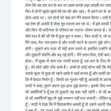
लेना कि वह उस धन के बल पर उद्यम करके बड़ा आदमी बन जाएगा।
फिर वे दोनों घूमते-घूमते मेरे घर की ओर आए। मैं अपने घर के सा
होता आया था। उन दोनों को देख कर मैंने सलाम किया। उन्हें मे
यह ऐसा ही आदमी है जैसा तुम तलाश कर रहे थे। मैं इसे काफी द
और फिर भी कठिनता से परिवार का पालन- पोषण करता है। सादी न
धीमे स्वर में की थीं कि मैं कुछ सुन न सका। फिर सादी ने, ज
मैंने कहा, मेरा नाम हसन है और रस्सी बटने के कारण मुझे लोग 
होगी। तुम्हारे बाप-दादा भी यही काम करते थे, इसलिए उन्होंने 
और तुम्हारी संपत्ति और बढ़ गई होगी। मैंने उत्तर दिया, ऐसी बात
होता। मैं सुबह से शाम तक रस्सी बटता हूँ, एक क्षण के लिए भी
हूँ। मेरे छोटे-छोटे पाँच बच्चे हैं। उनमें से कोई योग्य नहीं क
उसके मूल्य से कुछ तो खाने आदि में खर्च करता हूँ और बाकी का
कि मैं केवल निर्धन हूँ। किसी का गुलाम नहीं हूँ, आजादी से अप
सादी ने कहा, तुमने अपना पूरा हाल मुझे बताया। इसके लिए धन्
सौ अशर्फियाँ दे दूँ तब तो तुम्हारी यह दशा नहीं रहेगी। दो सौ
दो सौ अशर्फियाँ खुद तो मुझे धनवान नहीं बना सकतीं। लेकिन
हूँ। सादी ने देखा कि मैं विश्वसनीय आदमी हूँ तो उसने अपनी जेब 
दे रहा हूँ। यह उधार नहीं, दान में दे रहा हूँ। तुम इससे अपन