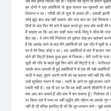
अब क्यों इतना चिल्ला रही हो? पड़ोसी यह सुनेंगे तो हमारी मूर्खत
हम दोनों ने दस अशर्फियों से कुछ सामान घर-गृहस्थी का खर
ठिकाना न था। गरीबी की तो शुरू से आदत थी। उसकी इतनी चिं
कोई झूठ बात कह नहीं सकता और सच बात का उसे विश्वास नहीं 
दिनों के बाद फिर मेरे बारे में बहस करते हुए साद और सादी मे
मैं चाहता था कि उठ कर कहीं चला जाऊँ किंतु वे सीधे मेरे पास
बैठा रहा। वे लोग मेरी निर्धनता को पूर्ववत देख कर आश्चर्य करने
है कि आपके जाने के बाद मैंने अशर्फियों को एक नाँद में भूसी
घर में मेरे सिवा कोई न था। दस अशर्फियाँ ले कर मैं बाजार ग
धोने की मिट्टी बेचता हुआ इधर से निकला। मेरी पत्नी के प
भूसी की नाँद के बदले मुझे सिर धोने की मिट्टी दे दो। फेरीवाल
उसके साथ आपकी दी हुई अशर्फियों में से एक सौ नब्बे अशर्फिया
सादी ने कहा, तुमने अपनी पत्नी को यह बताया क्यों नहीं कि नाँद 
उन्हें सुरक्षित स्थान में रखा। स्त्री के आने पर मुझे बाजार जान
पचती नहीं है। यह भी डर था कि वह कहीं अपनी शौकीनी में उन्हें
क्या आप कर सकते हैं और क्या मैं कर सकता हूँ। निर्धनता तो म
पर किया उसे मैं जन्म भर नहीं भूलूँगा और जीवन भर आपके गुण गात
नहीं दी थी बल्कि इसलिए दी थी कि तुम धनवान बनो। मुझे अत्यं