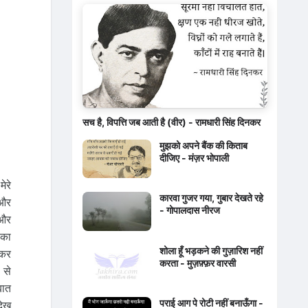
सच है, विपत्ति जब आती है (वीर) - रामधारी सिंह दिनकर
मुझको अपने बैंक की किताब
दीजिए - मंज़र भोपाली
ेरे
कारवा गुजर गया, गुबार देखते रहे
 और
- गोपालदास नीरज
 और
 का
शोला हूँ भड़कने की गुज़ारिश नहीं
 कर
करता - मुज़फ़्फ़र वारसी
 से
बात
पराई आग पे रोटी नहीं बनाऊँगा -
देख