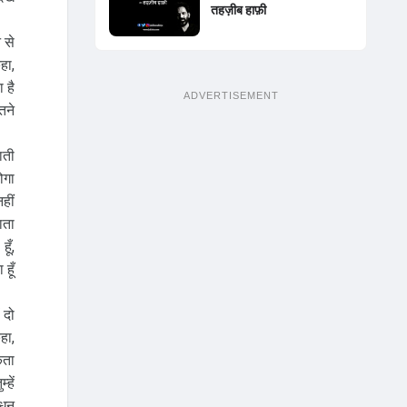
तहज़ीब हाफ़ी
 से
हा,
 है
ADVERTISEMENT
तने
ाती
ोगा
हीं
ाता
ूँ,
हूँ
 दो
हा,
कता
हें
 धन