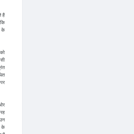
 है
 कि
 के
 को
ासी
रंत
धित
 पर
 ओर
तरह
 उन
 के