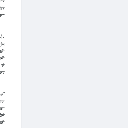
ीरे
फिर
लगा
 और
रेम
ाही
ानी
 से
 कर
हाँ
हाल
कहा
ोने
नकी