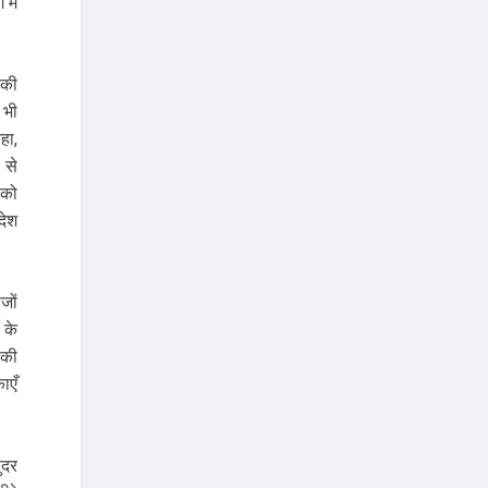
में
 की
 भी
हा,
 से
 को
देश
जों
 के
ौकी
ाएँ
ंदर