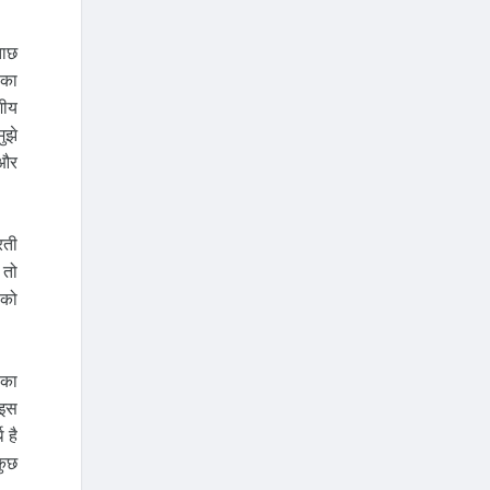
ताछ
सका
शीय
ुझे
 और
रती
 तो
 को
सका
 इस
 है
कुछ