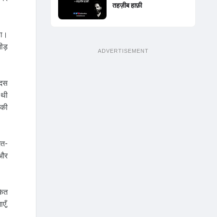
तहज़ीब हाफ़ी
था।
ीड़
ADVERTISEMENT
 दस
 थी
 की
गत-
 और
कित
एँ,