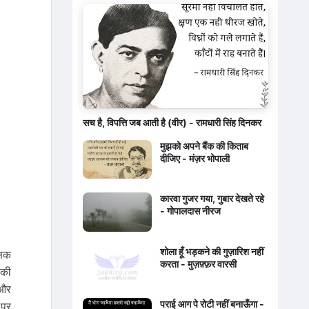
सच है, विपत्ति जब आती है (वीर) - रामधारी सिंह दिनकर
मुझको अपने बैंक की किताब
दीजिए - मंज़र भोपाली
कारवा गुजर गया, गुबार देखते रहे
- गोपालदास नीरज
शोला हूँ भड़कने की गुज़ारिश नहीं
सिक
करता - मुज़फ़्फ़र वारसी
 की
 और
पराई आग पे रोटी नहीं बनाऊँगा -
 पर