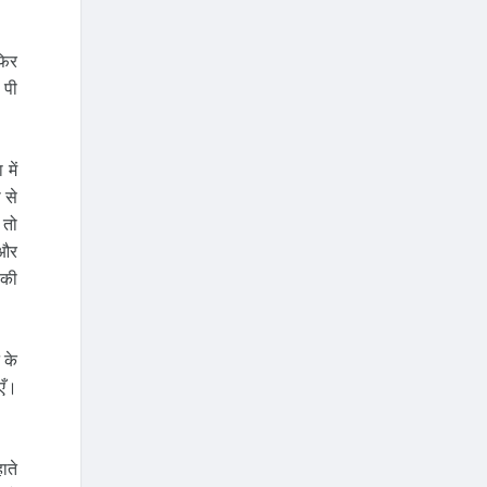
फिर
 पी
में
 से
 तो
 और
 की
 के
एँ।
ाते