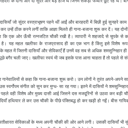
री के दोनों ओर दो सुंदर और बड़े हौज थे जिनमें सैकड़ों फव्वारे छूट रहे थे। बाग 
ियाँ जो सुंदर वस्त्राभूषण पहने थीं आईं और बारहदरी में बिछी हुई सुनहरे काम
कर उन्हें ठीक करने लगीं ताकि आज्ञा मिलते ही गाना-बजाना शुरू कर दें। यह दोनों
ेखा कि एक ओर ऊँची रत्नजटित चौकी रखी है। व्यापारी ने शहजादे से चुपके से क
िए है। यह महल खलीफा के राजप्रासाद ही का एक भाग है किंतु इसे विशेष रूप
 महल में जितनी दासियाँ और सेविकाएँ हैं उनमें वह सब से अधिक शमसुन्निहार ही
 पूछे बगैर चली जाए। खलीफा स्वयं भी जब इसके पास आना चाहता है तो पहले से सं
र गानेवालियों से कहा कि गाना-बजाना शुरू करो। उन लोगों ने तुरंत अपने-अपने सा
स्वर्गोपम संगीत को सुन कर मुग्ध- सा रह गया। इतने में दासियों ने शमसुन्निहार
हले वही विशेष और मुख्य दासी आई जिसने दस मजदूरिनों से उठवा कर बड़ी च
ियाँ हथियार ले कर उस चौकी के पीछे पंक्तिबद्ध हो कर खड़ी हो गईं। बीस गायिक
ीं प्रतीक्षारत सेविकाओं के मध्य अपनी चौकी की ओर आने लगी। उसकी दासियाँ भी सु