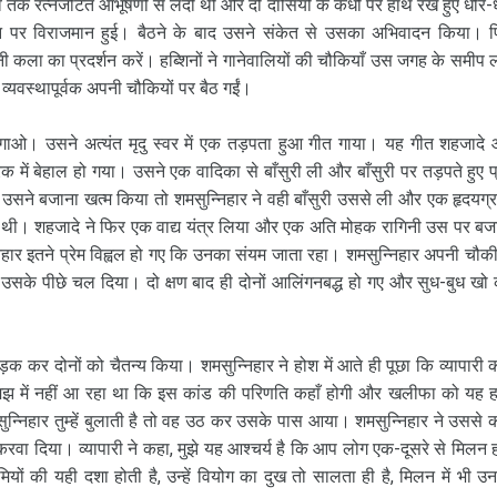
 तक रत्नजटित आभूषणों से लदी थी और दो दासियों के कंधों पर हाथ रखे हुए धीरे-ध
पर विराजमान हुई। बैठने के बाद उसने संकेत से उसका अभिवादन किया। 
ी कला का प्रदर्शन करें। हब्शिनों ने गानेवालियों की चौकियाँ उस जगह के समीप 
 व्यवस्थापूर्वक अपनी चौकियों पर बैठ गईं।
ग गाओ। उसने अत्यंत मृदु स्वर में एक तड़पता हुआ गीत गाया। यह गीत शहजादे
में बेहाल हो गया। उसने एक वादिका से बाँसुरी ली और बाँसुरी पर तड़पते हुए प्
ने बजाना खत्म किया तो शमसुन्निहार ने वही बाँसुरी उससे ली और एक हृदयग्र
प थी। शहजादे ने फिर एक वाद्य यंत्र लिया और एक अति मोहक रागिनी उस पर बज
र इतने प्रेम विह्वल हो गए कि उनका संयम जाता रहा। शमसुन्निहार अपनी चौकी
 उसके पीछे चल दिया। दो क्षण बाद ही दोनों आलिंगनबद्ध हो गए और सुध-बुध खो
क कर दोनों को चैतन्य किया। शमसुन्निहार ने होश में आते ही पूछा कि व्यापारी क
समझ में नहीं आ रहा था कि इस कांड की परिणति कहाँ होगी और खलीफा को यह 
न्निहार तुम्हें बुलाती है तो वह उठ कर उसके पास आया। शमसुन्निहार ने उससे 
करवा दिया। व्यापारी ने कहा, मुझे यह आश्चर्य है कि आप लोग एक-दूसरे से मिलन ह
रेमियों की यही दशा होती है, उन्हें वियोग का दुख तो सालता ही है, मिलन में भी उ