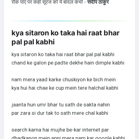
रोक पाए पर कहाँ सूरज को ये बादल कभी -
संदीप ठाकुर
kya sitaron ko taka hai raat bhar
pal pal kabhi
kya sitaron ko taka hai raat bhar pal pal kabhi
chand ke galon pe padte dekhe hain dimple kabhi
nam mera yaad karke chuskiyon ke bich mein
kya hui hai chae ke cup mein tere halchal kabhi
jaanta hun umr bhar tu sath de sakta nahin
par zara si dur tak to sath mere chal kabhi
search karna hai mujhe be-kar internet par
dhadkanon mein apni mera nam kar google kabhi