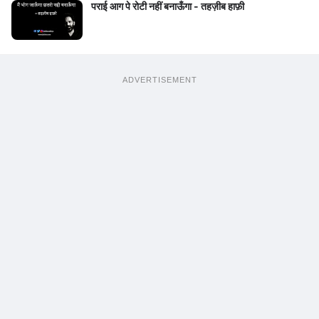
पराई आग पे रोटी नहीं बनाऊँगा - तहज़ीब हाफ़ी
ADVERTISEMENT