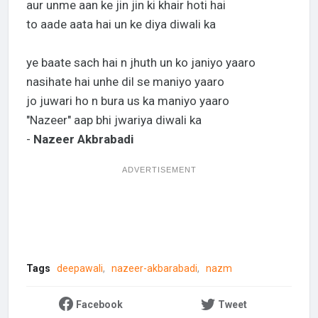
aur unme aan ke jin jin ki khair hoti hai
to aade aata hai un ke diya diwali ka
ye baate sach hai n jhuth un ko janiyo yaaro
nasihate hai unhe dil se maniyo yaaro
jo juwari ho n bura us ka maniyo yaaro
"Nazeer" aap bhi jwariya diwali ka
-
Nazeer Akbrabadi
ADVERTISEMENT
Tags
deepawali
nazeer-akbarabadi
nazm
Facebook
Tweet