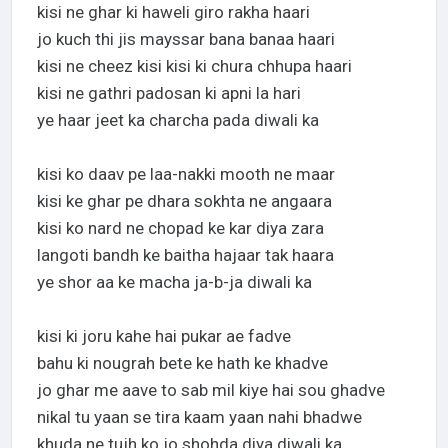
kisi ne ghar ki haweli giro rakha haari
jo kuch thi jis mayssar bana banaa haari
kisi ne cheez kisi kisi ki chura chhupa haari
kisi ne gathri padosan ki apni la hari
ye haar jeet ka charcha pada diwali ka
kisi ko daav pe laa-nakki mooth ne maar
kisi ke ghar pe dhara sokhta ne angaara
kisi ko nard ne chopad ke kar diya zara
langoti bandh ke baitha hajaar tak haara
ye shor aa ke macha ja-b-ja diwali ka
kisi ki joru kahe hai pukar ae fadve
bahu ki nougrah bete ke hath ke khadve
jo ghar me aave to sab mil kiye hai sou ghadve
nikal tu yaan se tira kaam yaan nahi bhadwe
khuda ne tujh ko jo shohda diya diwali ka