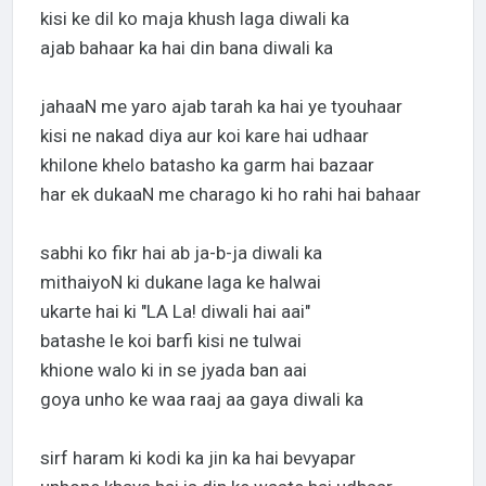
kisi ke dil ko maja khush laga diwali ka
ajab bahaar ka hai din bana diwali ka
jahaaN me yaro ajab tarah ka hai ye tyouhaar
kisi ne nakad diya aur koi kare hai udhaar
khilone khelo batasho ka garm hai bazaar
har ek dukaaN me charago ki ho rahi hai bahaar
sabhi ko fikr hai ab ja-b-ja diwali ka
mithaiyoN ki dukane laga ke halwai
ukarte hai ki "LA La! diwali hai aai"
batashe le koi barfi kisi ne tulwai
khione walo ki in se jyada ban aai
goya unho ke waa raaj aa gaya diwali ka
sirf haram ki kodi ka jin ka hai bevyapar