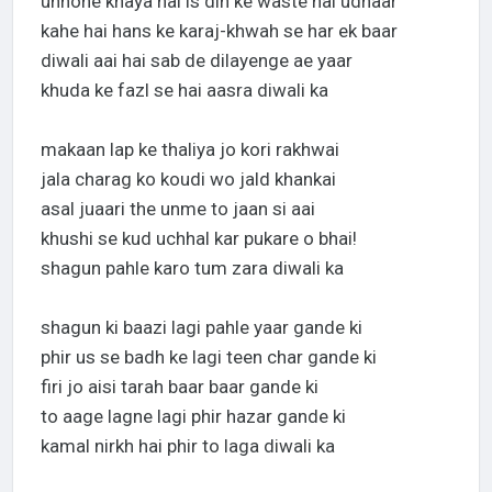
unhone khaya hai is din ke waste hai udhaar
kahe hai hans ke karaj-khwah se har ek baar
diwali aai hai sab de dilayenge ae yaar
khuda ke fazl se hai aasra diwali ka
makaan lap ke thaliya jo kori rakhwai
jala charag ko koudi wo jald khankai
asal juaari the unme to jaan si aai
khushi se kud uchhal kar pukare o bhai!
shagun pahle karo tum zara diwali ka
shagun ki baazi lagi pahle yaar gande ki
phir us se badh ke lagi teen char gande ki
firi jo aisi tarah baar baar gande ki
to aage lagne lagi phir hazar gande ki
kamal nirkh hai phir to laga diwali ka