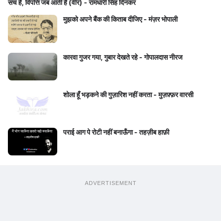
सच है, विपत्ति जब आती है (वीर) - रामधारी सिंह दिनकर
मुझको अपने बैंक की किताब दीजिए - मंज़र भोपाली
कारवा गुजर गया, गुबार देखते रहे - गोपालदास नीरज
शोला हूँ भड़कने की गुज़ारिश नहीं करता - मुज़फ़्फ़र वारसी
पराई आग पे रोटी नहीं बनाऊँगा - तहज़ीब हाफ़ी
ADVERTISEMENT