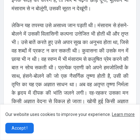
मंसाराम से न बोलूंगी, उसकी सूरत न देखूंगी।
लेकिन यह तपस्या उसे असाध्य जान पड़ती थी। मंसाराम से हंसने-
बोलने में उसकी विलासिनी कल्पना उत्तेजित भी होती थी और तृप्त
भी। उसे बातें करते हुए उसे अपार सुख का अनुभव होता था, जिसे
वह शब्दों में प्रकट न कर सकती थी। कुवासना की उसके मन में
छाया भी न थी। वह स्वप्न में भी मंसाराम से कलुषित प्रेम करने की
बात न सोच सकती थी। प्रत्येक प्राणी को अपने हमजोलियों के
साथ, हंसने-बोलने की जो एक नैसर्गिक तृष्णा होती है, उसी की
तृप्ति का यह एक अज्ञात साधन था। अब वह अतृप्त तृष्णा निर्मला
के हृदय में दीपक की भांति जलने लगी। रह-रहकर उसका मन
किसी अज्ञात वेदना से विकल हो जाता। खोयी हुई किसी अज्ञात
वस्तु की खोज में इधर-उधर घूमती-फिरती, जहां बैठती, वहां बैठी ही
Our website uses cookies to improve your experience.
Learn more
रह जाती, किसी काम में जी न लगता। हां, जब मुंशीजी आ जाते, वह
अपनी सारी तृष्णाओं को नैराश्य में डुबाकर, उनसे मुस्कराकर इधर-
Accept !
उधर की बातें करने लगती।