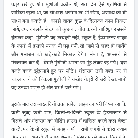
पत्र रखे हुए थे। मुंशीजी वकील थे, रात दिन ऐसे प्राणियों से
साबिका रहता था, जो लोभवश असंभव का भी संभव, असाध्य को भी
साध्य बना सकते हैं। समझे शायद कुछ दे-दिलाकर काम निकल
जाये, दफ्तर क्लर्क से ढंग की कुछ बातचीत करनी चाहिए, पर उसने
हंसकर कहा- मुंशीजी यह कचहरी नहीं, स्कूल है, हैडमास्टर साहब
के कानों में इसकी भनक भी पड़ गयी, तो जामे से बाहर हो जायेंगे
और मंसाराम को खड़े-खड़े निकाल देंगे। संभव है, अफसरों से
शिकायत कर दें। बेचारे मुंशीजी अपना-सा मुंह लेकर रह गये। दस
बजते-बजते झुंझलाये हुए घर लौटे। मंसाराम उसी वक्त घर से
स्कूल जाने को निकला मुंशीजी ने कठोर नेत्रों से उसे देखा, मानो
वह उनका शत्रु हो और घर में चले गये।
इसके बाद दस-बारह दिनों तक वकील साहब का यही नियम रहा कि
कभी सुबह कभी शाम, किसी-न-किसी स्कूल के हेडमास्टर से
मिलते और मंसाराम को बोर्डिंग हाउस में दाखिल करने कल चेष्टा
करते, पर किसी स्कूल में जगह न थी। सभी जगहों से कोरा जवाब
मिल गया। अब दो ही उपाय थे-या तो मंसाराम को अलग किराये के