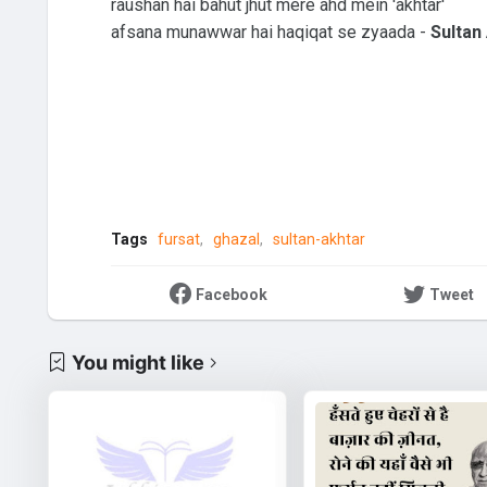
raushan hai bahut jhut mere ahd mein 'akhtar'
afsana munawwar hai haqiqat se zyaada -
Sultan
Tags
fursat
ghazal
sultan-akhtar
Facebook
Tweet
You might like