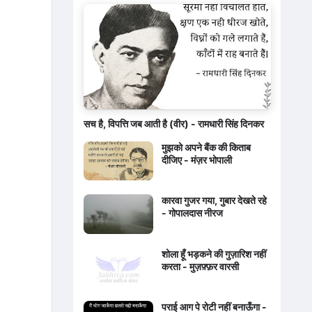
सच है, विपत्ति जब आती है (वीर) - रामधारी सिंह दिनकर
मुझको अपने बैंक की किताब
दीजिए - मंज़र भोपाली
कारवा गुजर गया, गुबार देखते रहे
- गोपालदास नीरज
शोला हूँ भड़कने की गुज़ारिश नहीं
करता - मुज़फ़्फ़र वारसी
पराई आग पे रोटी नहीं बनाऊँगा -