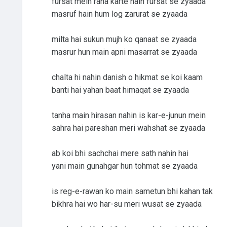
fursat mein raha karte hain fursat se zyaada
masruf hain hum log zarurat se zyaada
milta hai sukun mujh ko qanaat se zyaada
masrur hun main apni masarrat se zyaada
chalta hi nahin danish o hikmat se koi kaam
banti hai yahan baat himaqat se zyaada
tanha main hirasan nahin is kar-e-junun mein
sahra hai pareshan meri wahshat se zyaada
ab koi bhi sachchai mere sath nahin hai
yani main gunahgar hun tohmat se zyaada
is reg-e-rawan ko main sametun bhi kahan tak
bikhra hai wo har-su meri wusat se zyaada