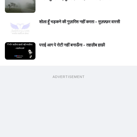
शोला हूँ भड़कने की गुज़ारिश नहीं करता - मुज़फ़्फ़र वारसी
पराई आग पे रोटी नहीं बनाऊँगा - तहज़ीब हाफ़ी
ADVERTISEMENT