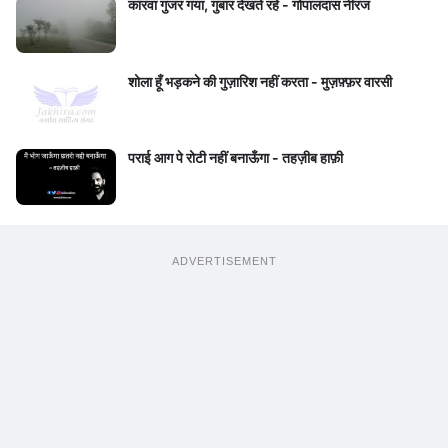
कारवा गुजर गया, गुबार देखते रहे - गोपालदास नीरज
शोला हूँ भड़कने की गुज़ारिश नहीं करता - मुज़फ़्फ़र वारसी
पराई आग पे रोटी नहीं बनाऊँगा - तहज़ीब हाफ़ी
ADVERTISEMENT