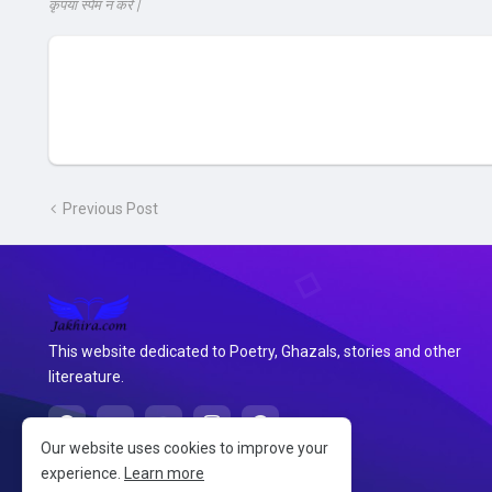
कृपया स्पेम न करे |
Previous Post
This website dedicated to Poetry, Ghazals, stories and other
litereature.
Our website uses cookies to improve your
experience.
Learn more