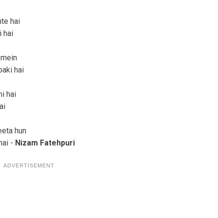
te hai
 hai
e mein
baki hai
i hai
ai
eeta hun
hai -
Nizam Fatehpuri
ADVERTISEMENT