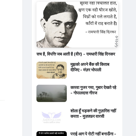
सच है, विपत्ति जब आती है (वीर) - रामधारी सिंह दिनकर
मुझको अपने बैंक की किताब
दीजिए - मंज़र भोपाली
कारवा गुजर गया, गुबार देखते रहे
- गोपालदास नीरज
शोला हूँ भड़कने की गुज़ारिश नहीं
करता - मुज़फ़्फ़र वारसी
पराई आग पे रोटी नहीं बनाऊँगा -