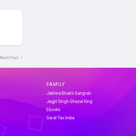
Next Post
FAMILY
Jakhira Bhakti Sangrah
Jagjit Singh Ghazal King
Ebooks
Saral Tax India