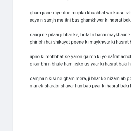
gham jisne diye itne mujhko khushhal wo kaise rah
aaya n samjh me itni bas ghamkhwar ki hasrat baki
saaqi ne pilaai ji bhar ke, botal n bachi maykhaan
phir bhi hai shikayat peene ki maykhwar ki hasrat 
apno ki mohbbat se yaron gairon ki ye nafrat achch
pikar bhi n bhule ham jisko us yaar ki hasrat baki h
samjha n kisi ne gham mera, ji bhar ke nizam ab p
mai ek sharabi shayar hun bas pyar ki hasrat baki 