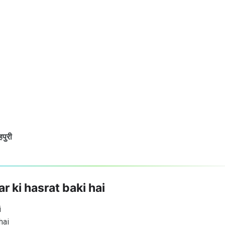
हपुरी
 ki hasrat baki hai
i
hai