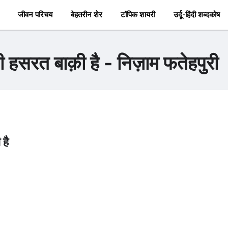
जीवन परिचय
बेहतरीन शेर
टॉपिक शायरी
उर्दू-हिंदी शब्दकोष
 हसरत बाक़ी है - निज़ाम फतेहपुरी
है