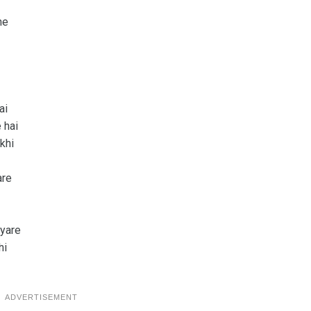
ne
ai
 hai
khi
are
pyare
hi
ADVERTISEMENT