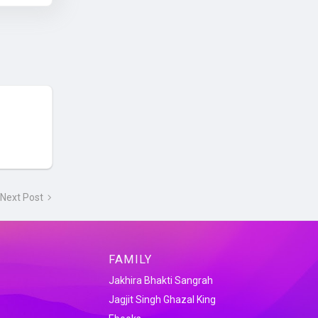
Next Post
FAMILY
Jakhira Bhakti Sangrah
Jagjit Singh Ghazal King