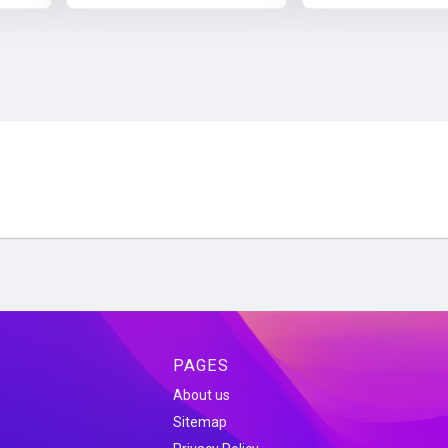
PAGES
About us
Sitemap