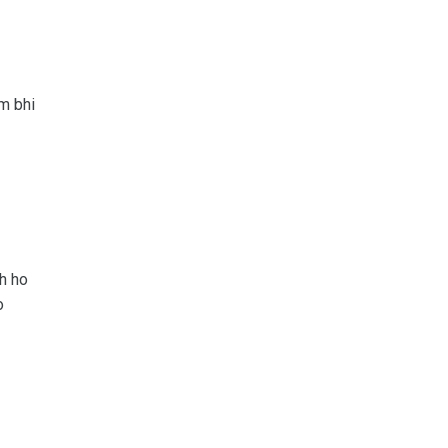
am bhi
sh ho
o