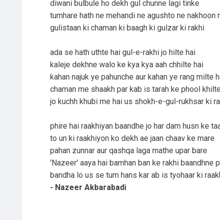
diwani bulbule ho dekh gul chunne lagi tinke
tumhare hath ne mehandi ne agushto ne nakhoon 
gulistaan ki chaman ki baagh ki gulzar ki rakhi
ada se hath uthte hai gul-e-rakhi jo hilte hai
kaleje dekhne walo ke kya kya aah chhilte hai
kahan najuk ye pahunche aur kahan ye rang milte h
chaman me shaakh par kab is tarah ke phool khilte
jo kuchh khubi me hai us shokh-e-gul-rukhsar ki ra
phire hai raakhiyan baandhe jo har dam husn ke ta
to un ki raakhiyon ko dekh ae jaan chaav ke mare
pahan zunnar aur qashqa laga mathe upar bare
'Nazeer' aaya hai bamhan ban ke rakhi baandhne 
bandha lo us se tum hans kar ab is tyohaar ki raak
- Nazeer Akbarabadi