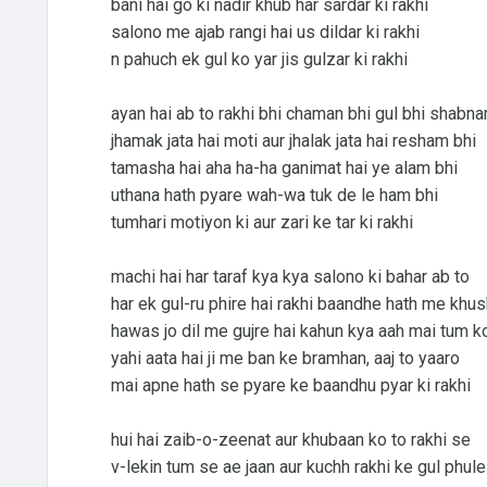
bani hai go ki nadir khub har sardar ki rakhi
salono me ajab rangi hai us dildar ki rakhi
n pahuch ek gul ko yar jis gulzar ki rakhi
ayan hai ab to rakhi bhi chaman bhi gul bhi shabn
jhamak jata hai moti aur jhalak jata hai resham bhi
tamasha hai aha ha-ha ganimat hai ye alam bhi
uthana hath pyare wah-wa tuk de le ham bhi
tumhari motiyon ki aur zari ke tar ki rakhi
machi hai har taraf kya kya salono ki bahar ab to
har ek gul-ru phire hai rakhi baandhe hath me khu
hawas jo dil me gujre hai kahun kya aah mai tum k
yahi aata hai ji me ban ke bramhan, aaj to yaaro
mai apne hath se pyare ke baandhu pyar ki rakhi
hui hai zaib-o-zeenat aur khubaan ko to rakhi se
v-lekin tum se ae jaan aur kuchh rakhi ke gul phule