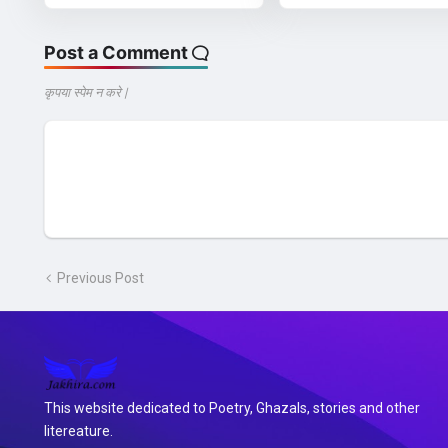
Post a Comment
कृपया स्पेम न करे |
Previous Post
This website dedicated to Poetry, Ghazals, stories and other
litereature.