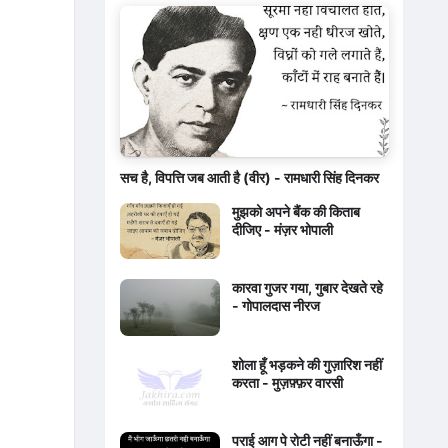
सच है, विपत्ति जब आती है (वीर) - रामधारी सिंह दिनकर
मुझको अपने बैंक की किताब
दीजिए - मंज़र भोपाली
कारवा गुजर गया, गुबार देखते रहे
- गोपालदास नीरज
शोला हूँ भड़कने की गुज़ारिश नहीं
करता - मुज़फ़्फ़र वारसी
पराई आग पे रोटी नहीं बनाऊँगा -