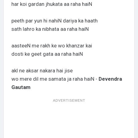
har koi gardan jhukata aa raha haiN
peeth par yun hi nahiN dariya ka haath
sath lahro ka nibhata aa raha haiN
aasteeN me rakh ke wo khanzar kai
dosti ke geet gata aa raha haiN
akl ne aksar nakara hai jise
wo mere dil me samata ja raha haiN -
Devendra
Gautam
ADVERTISEMENT