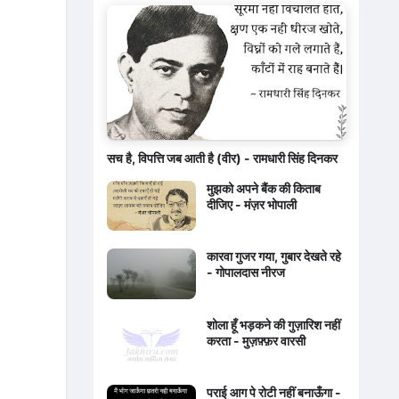
सच है, विपत्ति जब आती है (वीर) - रामधारी सिंह दिनकर
मुझको अपने बैंक की किताब
दीजिए - मंज़र भोपाली
कारवा गुजर गया, गुबार देखते रहे
- गोपालदास नीरज
शोला हूँ भड़कने की गुज़ारिश नहीं
करता - मुज़फ़्फ़र वारसी
पराई आग पे रोटी नहीं बनाऊँगा -