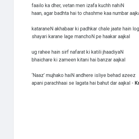
faailo ka dher, vetan men izafa kuchh nahiN
haan, agar badhta hai to chashme kaa numbar aajk
kataraneN akhabaar ki padhkar chale jaate hain lo
shayari karane lage manchoN pe haakar aajkal
ug rahee hain sirf nafarat ki katili jhaadiyaN
bhaichare ki zameen kitani hai banzar aajkal
‘Naaz’ mujhako haiN andhere isliye behad azeez
apani parachhaai se lagata hai bahut dar aajkal -
K