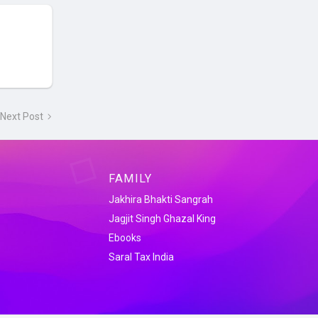
Next Post
FAMILY
Jakhira Bhakti Sangrah
Jagjit Singh Ghazal King
Ebooks
Saral Tax India