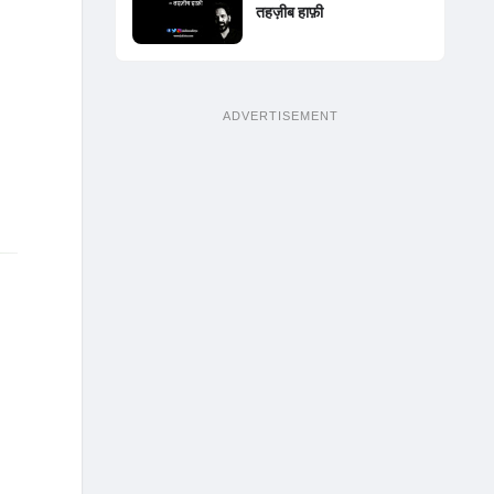
तहज़ीब हाफ़ी
ADVERTISEMENT