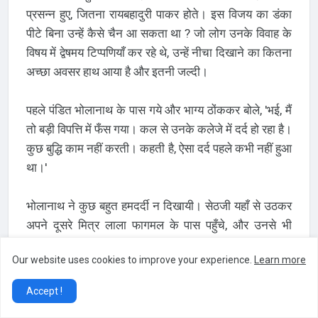
प्रसन्न हुए, जितना रायबहादुरी पाकर होते। इस विजय का डंका
पीटे बिना उन्हें कैसे चैन आ सकता था ? जो लोग उनके विवाह के
विषय में द्वेषमय टिप्पणियाँ कर रहे थे, उन्हें नीचा दिखाने का कितना
अच्छा अवसर हाथ आया है और इतनी जल्दी।
पहले पंडित भोलानाथ के पास गये और भाग्य ठोंककर बोले, 'भई, मैं
तो बड़ी विपत्ति में फँस गया। कल से उनके कलेजे में दर्द हो रहा है।
कुछ बुद्धि काम नहीं करती। कहती है, ऐसा दर्द पहले कभी नहीं हुआ
था।'
भोलानाथ ने कुछ बहुत हमदर्दी न दिखायी। सेठजी यहाँ से उठकर
अपने दूसरे मित्र लाला फागमल के पास पहुँचे, और उनसे भी
लगभग इन्हीं शब्दों में यह शोक-सम्वाद कहा। फागमल बड़ा शोहदा
Our website uses cookies to improve your experience.
Learn more
था। मुस्कराकर बोला, मुझे तो आपकी शरारत मालूम होती है।
Accept !
सेठजी की बाँछें खिल गयीं। उन्होंने कहा, 'मैं अपना दु:ख सुना रहा हूँ