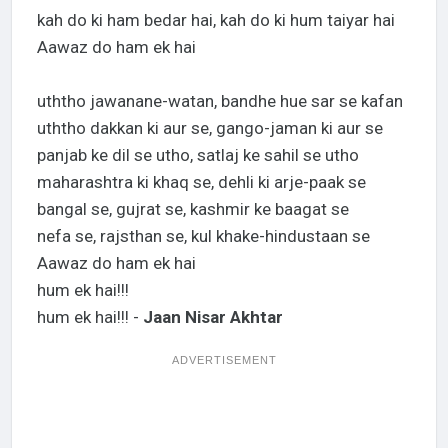
kah do ki ham bedar hai, kah do ki hum taiyar hai
Aawaz do ham ek hai
uththo jawanane-watan, bandhe hue sar se kafan
uththo dakkan ki aur se, gango-jaman ki aur se
panjab ke dil se utho, satlaj ke sahil se utho
maharashtra ki khaq se, dehli ki arje-paak se
bangal se, gujrat se, kashmir ke baagat se
nefa se, rajsthan se, kul khake-hindustaan se
Aawaz do ham ek hai
hum ek hai!!!
hum ek hai!!! -
Jaan Nisar Akhtar
ADVERTISEMENT