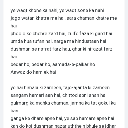
ye waqt khone ka nahi, ye waqt sone ka nahi
jago watan khatre me hai, sara chaman khatre me
hai
phoolo ke chehre zard hai, zulfe faza ki gard hai
umda hua tufan hai, narge me hindustaan hai
dushman se nafrat farz hau, ghar ki hifazat farz
hai
bedar ho, bedar ho, aamada-e-paikar ho
Aawaz do ham ek hai
ye hai himala ki zameen, tajo-ajanta ki zameen
sangam hamari aan hai, chittod apni shan hai
gulmarg ka mahka chaman, jamna ka tat gokul ka
ban
ganga ke dhare apne hai, ye sab hamare apne hai
kah do koi dushman nazar uththe n bhule se idhar