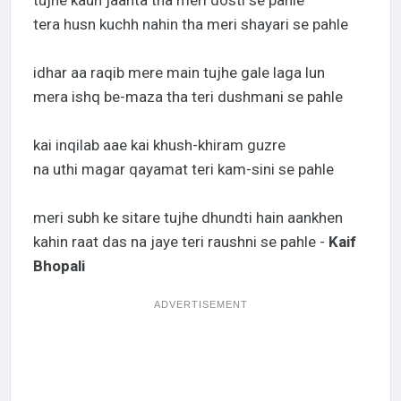
tujhe kaun jaanta tha meri dosti se pahle
tera husn kuchh nahin tha meri shayari se pahle
idhar aa raqib mere main tujhe gale laga lun
mera ishq be-maza tha teri dushmani se pahle
kai inqilab aae kai khush-khiram guzre
na uthi magar qayamat teri kam-sini se pahle
meri subh ke sitare tujhe dhundti hain aankhen
kahin raat das na jaye teri raushni se pahle -
Kaif
Bhopali
ADVERTISEMENT