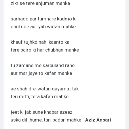
zikr se tere anjuman mahke
sarhado par tumhare kadmo ki
dhul ude aur yah watan mahke
khauf tujhko nahi kaanto ka
tere pairo ki har chubhan mahke
tu zamane me sarbuland rahe
aur mar jaye to kafan mahke
ae shahid-e-watan qayamat tak
teri mitti, tera kafan mahke
jeet ki jab sune khabar azeez
uska dil jhume, tan-badan mahke -
Aziz Ansari