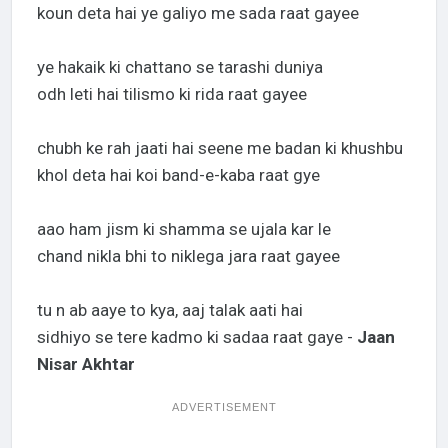
koun deta hai ye galiyo me sada raat gayee
ye hakaik ki chattano se tarashi duniya
odh leti hai tilismo ki rida raat gayee
chubh ke rah jaati hai seene me badan ki khushbu
khol deta hai koi band-e-kaba raat gye
aao ham jism ki shamma se ujala kar le
chand nikla bhi to niklega jara raat gayee
tu n ab aaye to kya, aaj talak aati hai
sidhiyo se tere kadmo ki sadaa raat gaye -
Jaan
Nisar Akhtar
ADVERTISEMENT