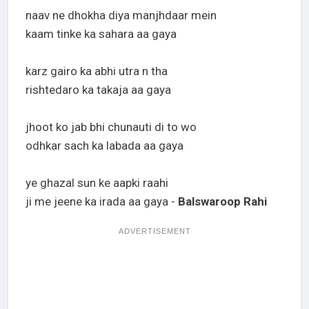
naav ne dhokha diya manjhdaar mein
kaam tinke ka sahara aa gaya
karz gairo ka abhi utra n tha
rishtedaro ka takaja aa gaya
jhoot ko jab bhi chunauti di to wo
odhkar sach ka labada aa gaya
ye ghazal sun ke aapki raahi
ji me jeene ka irada aa gaya -
Balswaroop Rahi
ADVERTISEMENT