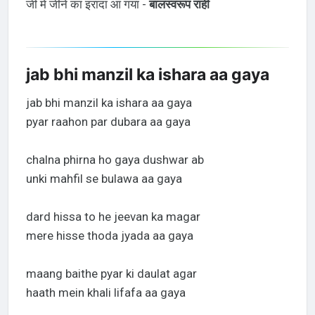
जी में जीने का इरादा आ गया -
बालस्वरूप राही
jab bhi manzil ka ishara aa gaya
jab bhi manzil ka ishara aa gaya
pyar raahon par dubara aa gaya
chalna phirna ho gaya dushwar ab
unki mahfil se bulawa aa gaya
dard hissa to he jeevan ka magar
mere hisse thoda jyada aa gaya
maang baithe pyar ki daulat agar
haath mein khali lifafa aa gaya