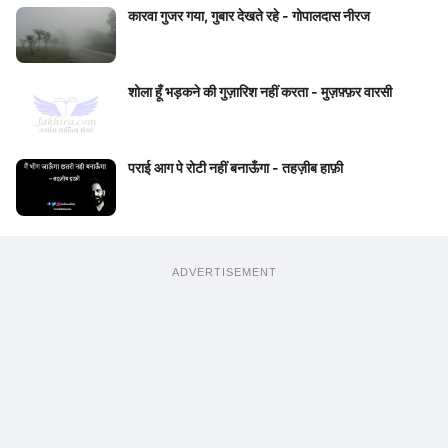
कारवा गुजर गया, गुबार देखते रहे - गोपालदास नीरज
शोला हूँ भड़कने की गुज़ारिश नहीं करता - मुज़फ़्फ़र वारसी
पराई आग पे रोटी नहीं बनाऊँगा - तहज़ीब हाफ़ी
ADVERTISEMENT