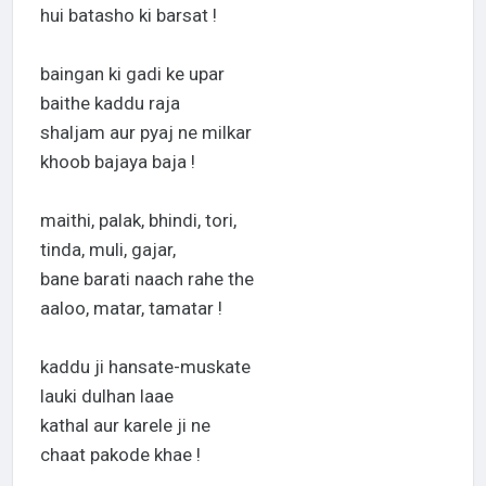
hui batasho ki barsat !
baingan ki gadi ke upar
baithe kaddu raja
shaljam aur pyaj ne milkar
khoob bajaya baja !
maithi, palak, bhindi, tori,
tinda, muli, gajar,
bane barati naach rahe the
aaloo, matar, tamatar !
kaddu ji hansate-muskate
lauki dulhan laae
kathal aur karele ji ne
chaat pakode khae !