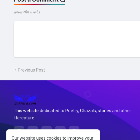
कृपया स्पेम न करे |
Previous Post
This website dedicated to Poetry, Ghazals, stories and other
litereature.
Our website uses cookies to improve your