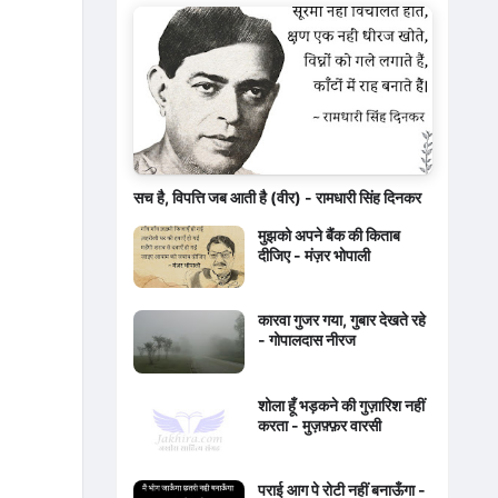
सच है, विपत्ति जब आती है (वीर) - रामधारी सिंह दिनकर
मुझको अपने बैंक की किताब
दीजिए - मंज़र भोपाली
कारवा गुजर गया, गुबार देखते रहे
- गोपालदास नीरज
शोला हूँ भड़कने की गुज़ारिश नहीं
करता - मुज़फ़्फ़र वारसी
पराई आग पे रोटी नहीं बनाऊँगा -