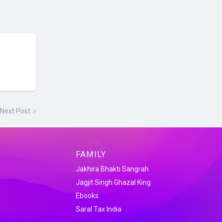
Next Post
FAMILY
Jakhira Bhakti Sangrah
Jagjit Singh Ghazal King
Ebooks
Saral Tax India