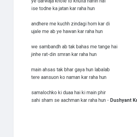
ye darwaja khole to khulta nahin hai
ise todne ka jatan kar raha hun
andhere me kuchh zindagi hom kar di
ujale me ab ye hawan kar raha hun
we sambandh ab tak bahas me tange hai
jinhe rat-din smran kar raha hun
main ahsas tak bhar gaya hun labalab
tere aansuon ko naman kar raha hun
samalochko ki duaa hai ki main phir
sahi sham se aachman kar raha hun -
Dushyant K