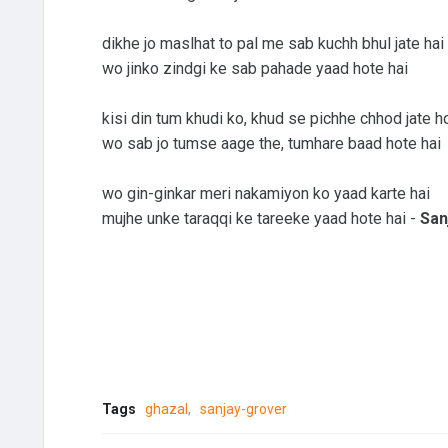
dikhe jo maslhat to pal me sab kuchh bhul jate hai
wo jinko zindgi ke sab pahade yaad hote hai
kisi din tum khudi ko, khud se pichhe chhod jate h
wo sab jo tumse aage the, tumhare baad hote hai
wo gin-ginkar meri nakamiyon ko yaad karte hai
mujhe unke taraqqi ke tareeke yaad hote hai -
San
Tags
ghazal
sanjay-grover