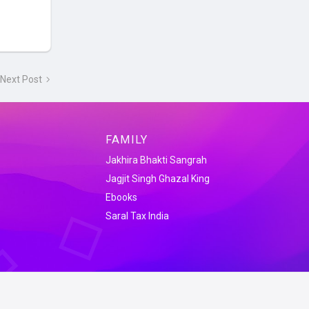
Next Post
FAMILY
Jakhira Bhakti Sangrah
Jagjit Singh Ghazal King
Ebooks
Saral Tax India