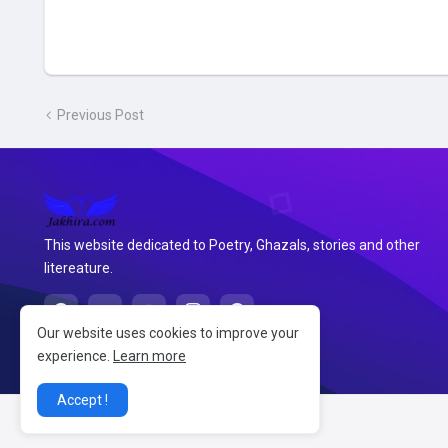
Previous Post
This website dedicated to Poetry, Ghazals, stories and other
litereature.
Our website uses cookies to improve your
experience.
Learn more
Accept !
@2026 जखीरा साहित्य संग्रह