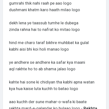
gumrahi thik nahi raah pe aao logo
dushmani khatm karo haath milao logo
dekh lena ye taassub tumhe le dubega
zinda rahna hai to nafrat ko mitao logo
hind me charo taraf bikhre muhbbat ka gulal
kabhi aisi bhi koi holi manao logo
ye andhere se andhere ka safar kya maani
aql rakhte ho to ab shama jalao logo
kahte hai sone ki chidiyan tha kabhi apna watan
kya hua kaise luta kuchh to batao logo
aao kuchh der sune mahar-o-wafa ki baate
rekhta mard-e-qalandar ko bulaao logo -
Rekhta