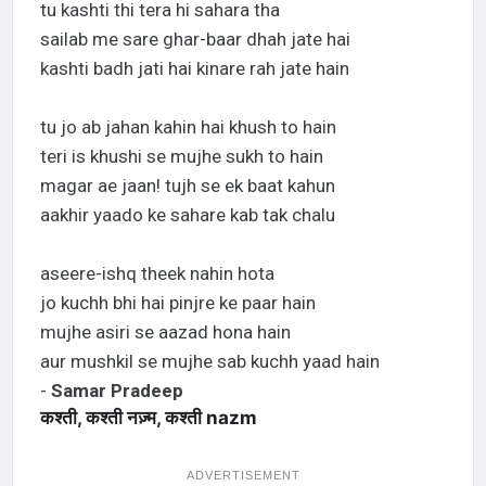
tu kashti thi tera hi sahara tha
sailab me sare ghar-baar dhah jate hai
kashti badh jati hai kinare rah jate hain
tu jo ab jahan kahin hai khush to hain
teri is khushi se mujhe sukh to hain
magar ae jaan! tujh se ek baat kahun
aakhir yaado ke sahare kab tak chalu
aseere-ishq theek nahin hota
jo kuchh bhi hai pinjre ke paar hain
mujhe asiri se aazad hona hain
aur mushkil se mujhe sab kuchh yaad hain
-
Samar Pradeep
कश्ती, कश्ती नज़्म, कश्ती nazm
ADVERTISEMENT