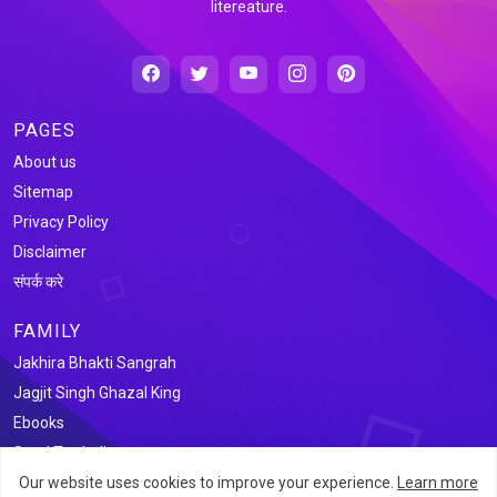
litereature.
PAGES
About us
Sitemap
Privacy Policy
Disclaimer
संपर्क करे
FAMILY
Jakhira Bhakti Sangrah
Jagjit Singh Ghazal King
Ebooks
Saral Tax India
Our website uses cookies to improve your experience.
Learn more