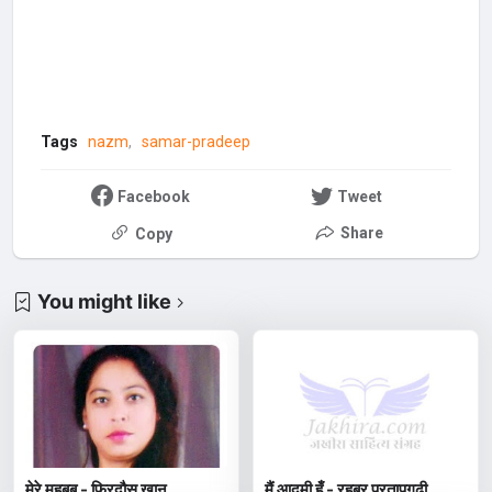
Tags
nazm
samar-pradeep
Facebook
Tweet
Share
Copy
You might like
मेरे महबूब - फ़िरदौस ख़ान
मैं आदमी हूँ - रहबर प्रतापगढ़ी