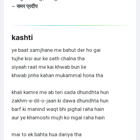
~
समर प्रदीप
kashti
ye baat samjhane me bahut der ho gai
tujhe kisi aur ke sath chalna tha
siyaah raat me kai khwab bun lie
khwab jinhe kahan mukammal hona tha
khali kamre me ab teri sada dhundhta hun
zakhm-e-dil-o-jaan ki dawa dhundhta hun
barf ki manind waqt bhi pighal raha hain
aur ye khamoshi mujh ko nigal raha hain
mai to ek bahta hua dariya tha