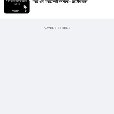
पराई आग पे रोटी नहीं बनाऊँगा - तहज़ीब हाफ़ी
ADVERTISEMENT