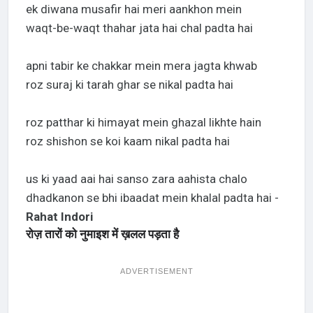
ek diwana musafir hai meri aankhon mein
waqt-be-waqt thahar jata hai chal padta hai
apni tabir ke chakkar mein mera jagta khwab
roz suraj ki tarah ghar se nikal padta hai
roz patthar ki himayat mein ghazal likhte hain
roz shishon se koi kaam nikal padta hai
us ki yaad aai hai sanso zara aahista chalo
dhadkanon se bhi ibaadat mein khalal padta hai -
Rahat Indori
रोज़ तारों को नुमाइश में ख़लल पड़ता है
ADVERTISEMENT