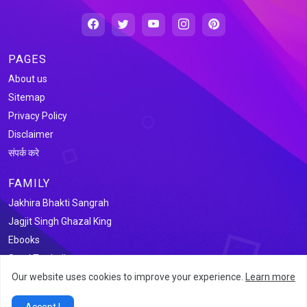
PAGES
About us
Sitemap
Privacy Policy
Disclaimer
संपर्क करे
FAMILY
Jakhira Bhakti Sangrah
Jagjit Singh Ghazal King
Ebooks
Saral Tax India
Our website uses cookies to improve your experience.
Learn more
@2026 जखीरा साहित्य संग्रह