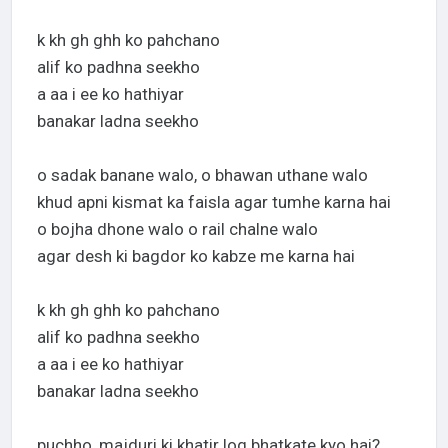
k kh gh ghh ko pahchano
alif ko padhna seekho
a aa i ee ko hathiyar
banakar ladna seekho
o sadak banane walo, o bhawan uthane walo
khud apni kismat ka faisla agar tumhe karna hai
o bojha dhone walo o rail chalne walo
agar desh ki bagdor ko kabze me karna hai
k kh gh ghh ko pahchano
alif ko padhna seekho
a aa i ee ko hathiyar
banakar ladna seekho
puchho, majduri ki khatir log bhatkate kyo hai?