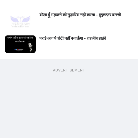
शोला हूँ भड़कने की गुज़ारिश नहीं करता - मुज़फ़्फ़र वारसी
पराई आग पे रोटी नहीं बनाऊँगा - तहज़ीब हाफ़ी
ADVERTISEMENT