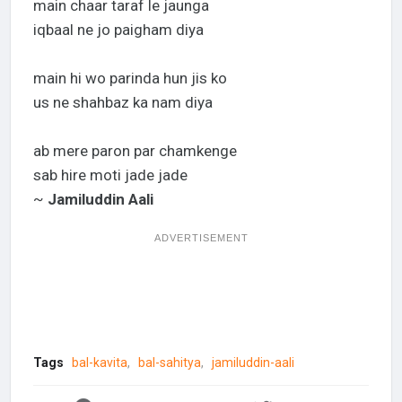
main chaar taraf le jaunga
iqbaal ne jo paigham diya
main hi wo parinda hun jis ko
us ne shahbaz ka nam diya
ab mere paron par chamkenge
sab hire moti jade jade
~
Jamiluddin Aali
ADVERTISEMENT
Tags
bal-kavita
bal-sahitya
jamiluddin-aali