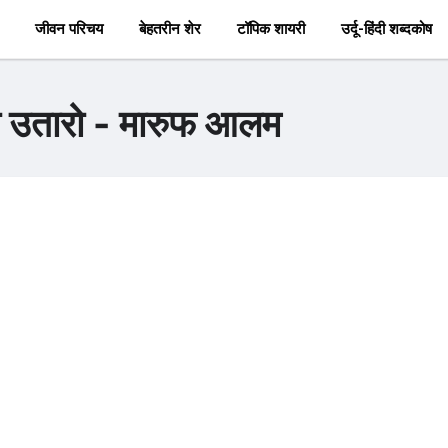
जीवन परिचय
बेहतरीन शेर
टॉपिक शायरी
उर्दू-हिंदी शब्दकोष
को उतारो - मारुफ आलम