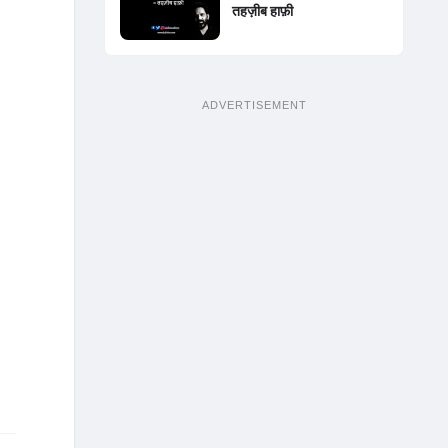
तहज़ीब हाफ़ी
ADVERTISEMENT