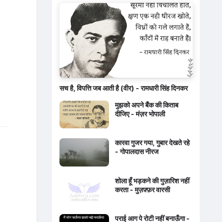
सच है, विपत्ति जब आती है (वीर) - रामधारी सिंह दिनकर
मुझको अपने बैंक की किताब
दीजिए - मंज़र भोपाली
कारवा गुजर गया, गुबार देखते रहे
- गोपालदास नीरज
शोला हूँ भड़कने की गुज़ारिश नहीं
करता - मुज़फ़्फ़र वारसी
पराई आग पे रोटी नहीं बनाऊँगा -