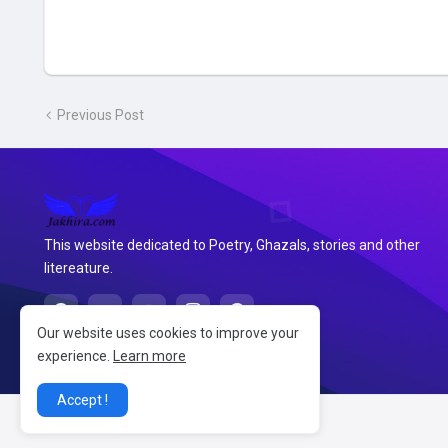
Previous Post
This website dedicated to Poetry, Ghazals, stories and other
litereature.
Our website uses cookies to improve your
experience.
Learn more
Accept !
@2026 जखीरा साहित्य संग्रह