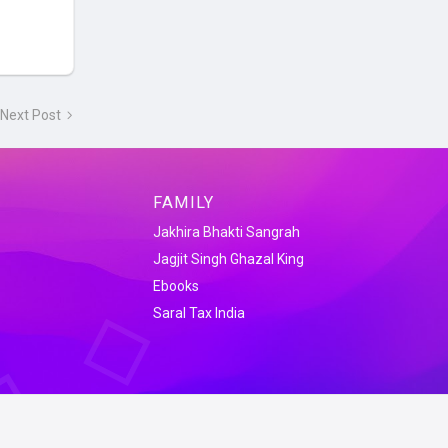
Next Post
FAMILY
Jakhira Bhakti Sangrah
Jagjit Singh Ghazal King
Ebooks
Saral Tax India