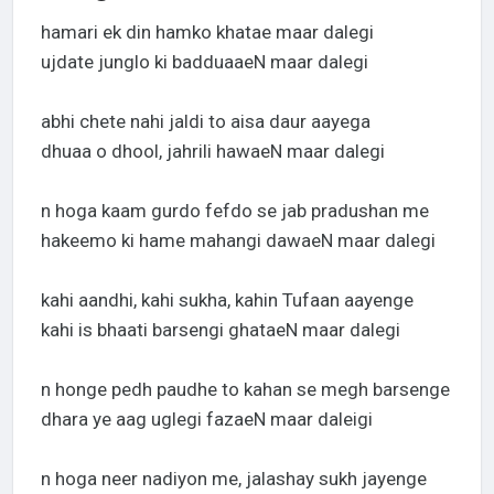
hamari ek din hamko khatae maar dalegi
ujdate junglo ki badduaaeN maar dalegi
abhi chete nahi jaldi to aisa daur aayega
dhuaa o dhool, jahrili hawaeN maar dalegi
n hoga kaam gurdo fefdo se jab pradushan me
hakeemo ki hame mahangi dawaeN maar dalegi
kahi aandhi, kahi sukha, kahin Tufaan aayenge
kahi is bhaati barsengi ghataeN maar dalegi
n honge pedh paudhe to kahan se megh barsenge
dhara ye aag uglegi fazaeN maar daleigi
n hoga neer nadiyon me, jalashay sukh jayenge