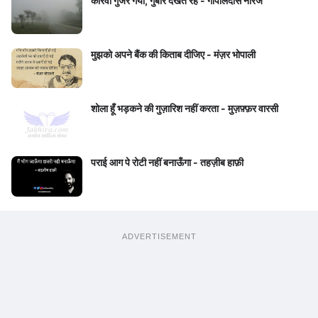
कारवा गुजर गया, गुबार देखते रहे - गोपालदास नीरज
मुझको अपने बैंक की किताब दीजिए - मंज़र भोपाली
शोला हूँ भड़कने की गुज़ारिश नहीं करता - मुज़फ़्फ़र वारसी
पराई आग पे रोटी नहीं बनाऊँगा - तहज़ीब हाफ़ी
ADVERTISEMENT