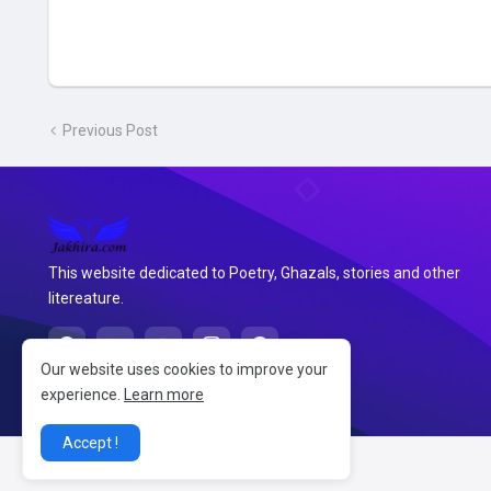
Previous Post
This website dedicated to Poetry, Ghazals, stories and other
litereature.
Our website uses cookies to improve your
experience.
Learn more
Accept !
@2026 जखीरा साहित्य संग्रह