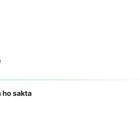
ी
n ho sakta