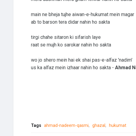
main ne bheja tujhe aiwan-e-hukumat mein magar
ab to barson tera didar nahin ho sakta
tirgi chahe sitaron ki sifarish laye
raat se mujh ko sarokar nahin ho sakta
wo jo shero mein hai ek shai pas-e-alfaz 'nadim'
us ka alfaz mein izhaar nahin ho sakta -
Ahmad N
Tags
ahmad-nadeem-qasmi
ghazal
hukumat