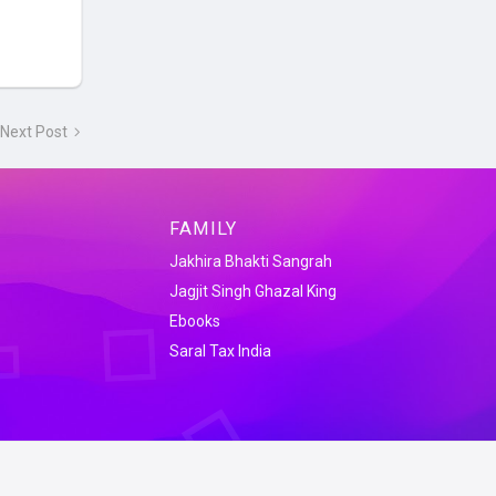
Next Post
FAMILY
Jakhira Bhakti Sangrah
Jagjit Singh Ghazal King
Ebooks
Saral Tax India