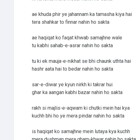
ae khuda phir ye jahannam ka tamasha kiya hai
tera shahkar to finnar nahin ho sakta
ae haqiqat ko faqat khwab samajhne wale
tu kabhi sahab-e-asrar nahin ho sakta
tu ki ek mauja-e-nikhat se bhi chaunk uthta hai
hashr aata hai to bedar nahin ho sakta
sar-e-diwar ye kyun nirkh ki takrar hui
ghar ka aangan kabhi bazar nahin ho sakta
rakh si majlis-e-aqwam ki chutki mein hai kya
kuchh bhi ho ye mera pindar nahin ho sakta
is haqiqat ko samajhne mein lutaya kya kuchh
mera dushman mera gham-khwar nahin ho sakta