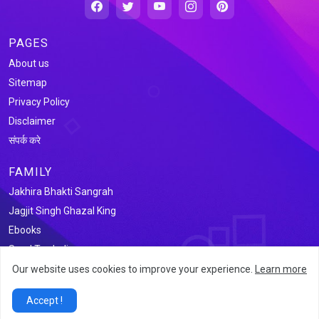
PAGES
About us
Sitemap
Privacy Policy
Disclaimer
संपर्क करे
FAMILY
Jakhira Bhakti Sangrah
Jagjit Singh Ghazal King
Ebooks
Saral Tax India
Our website uses cookies to improve your experience.
Learn more
@2026 जखीरा साहित्य संग्रह
Accept !