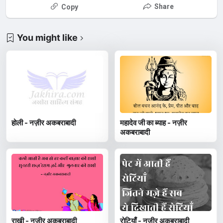
Share
Copy
You might like
होली - नज़ीर अकबराबादी
महादेव जी का ब्याह - नज़ीर
अकबराबादी
राखी - नज़ीर अकबराबादी
रोटियाँ - नज़ीर अकबराबादी