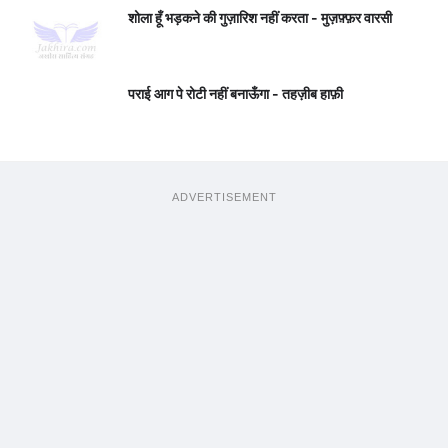
शोला हूँ भड़कने की गुज़ारिश नहीं करता - मुज़फ़्फ़र वारसी
पराई आग पे रोटी नहीं बनाऊँगा - तहज़ीब हाफ़ी
ADVERTISEMENT