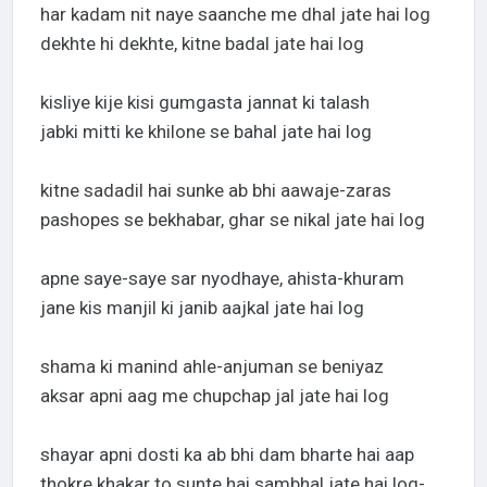
har kadam nit naye saanche me dhal jate hai log
dekhte hi dekhte, kitne badal jate hai log
kisliye kije kisi gumgasta jannat ki talash
jabki mitti ke khilone se bahal jate hai log
kitne sadadil hai sunke ab bhi aawaje-zaras
pashopes se bekhabar, ghar se nikal jate hai log
apne saye-saye sar nyodhaye, ahista-khuram
jane kis manjil ki janib aajkal jate hai log
shama ki manind ahle-anjuman se beniyaz
aksar apni aag me chupchap jal jate hai log
shayar apni dosti ka ab bhi dam bharte hai aap
thokre khakar to sunte hai sambhal jate hai log-