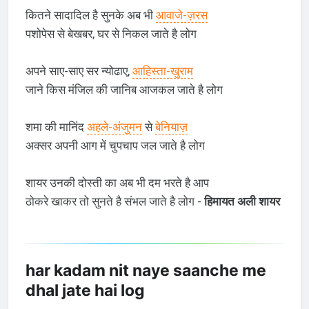
कितने सादादिल है सुनके अब भी
आवाजे-ज़रस
पशोपेस से बेखबर, घर से निकल जाते है लोग
अपने साए-साए सर न्योढाए,
आहिस्ता-खुराम
जाने किस मंजिल की जानिब आजकल जाते है लोग
शमा की मानिंद
अहले-अंजुमन
से
बेनियाज़
अक्सर अपनी आग में चुपचाप जल जाते है लोग
शायर उनकी दोस्ती का अब भी दम भरते है आप
ठोकरे खाकर तो सुनते है संभल जाते है लोग -
हिमायत अली शायर
har kadam nit naye saanche me
dhal jate hai log