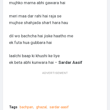
mujhko marna abhi gawara hai
meri maa dar rahi hai raja se
mujhse shahjada shart hara hau
dil wo bachcha hai jiske haatho me
ek futa hua gubbara hai
laalchi baap ki khushi ke liye
ek beta abhi kunwara hai –
Sardar Aasif
ADVERTISEMENT
Tags
bachpan
ghazal
sardar-aasif