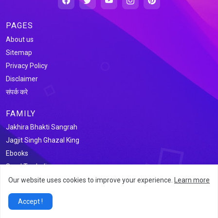
PAGES
About us
Sitemap
Privacy Policy
Disclaimer
संपर्क करे
FAMILY
Jakhira Bhakti Sangrah
Jagjit Singh Ghazal King
Ebooks
Saral Tax India
Our website uses cookies to improve your experience.
Learn more
@2026 जखीरा साहित्य संग्रह
Accept !