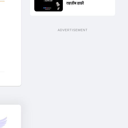
तहज़ीब हाफ़ी
ADVERTISEMENT