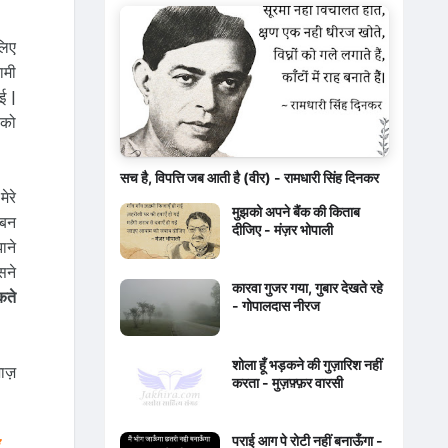
लिए
ामी
ई |
 को
सच है, विपत्ति जब आती है (वीर) - रामधारी सिंह दिनकर
ेरे
मुझको अपने बैंक की किताब
ीबन
दीजिए - मंज़र भोपाली
ाने
सने
कारवा गुजर गया, गुबार देखते रहे
कते
- गोपालदास नीरज
शोला हूँ भड़कने की गुज़ारिश नहीं
ाज़
करता - मुज़फ़्फ़र वारसी
पराई आग पे रोटी नहीं बनाऊँगा -
....