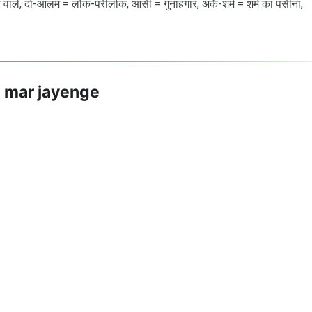
ने वाले, दो-आलम = लोक-परीलोक, आसी = गुनाहगार, अर्के-शर्म = शर्म का पसीना,
i mar jayenge