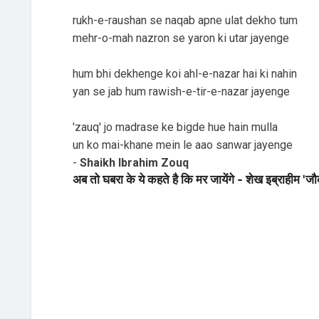
rukh-e-raushan se naqab apne ulat dekho tum
mehr-o-mah nazron se yaron ki utar jayenge
hum bhi dekhenge koi ahl-e-nazar hai ki nahin
yan se jab hum rawish-e-tir-e-nazar jayenge
'zauq' jo madrase ke bigde hue hain mulla
un ko mai-khane mein le aao sanwar jayenge
-
Shaikh Ibrahim Zouq
अब तो घबरा के ये कहते है कि मर जायेंगे - शेख इब्राहीम 'ज