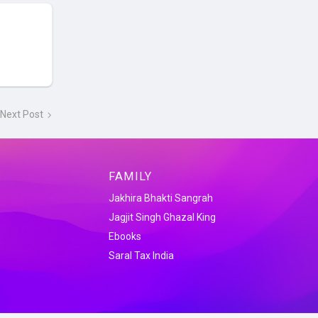
Next Post
FAMILY
Jakhira Bhakti Sangrah
Jagjit Singh Ghazal King
Ebooks
Saral Tax India