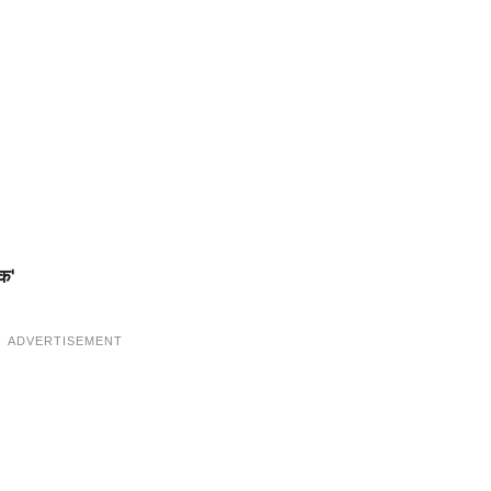
ौक'
ADVERTISEMENT