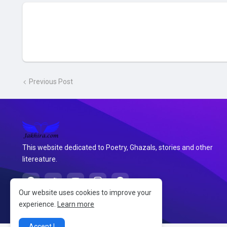
Previous Post
This website dedicated to Poetry, Ghazals, stories and other
litereature.
Our website uses cookies to improve your
experience.
Learn more
Accept !