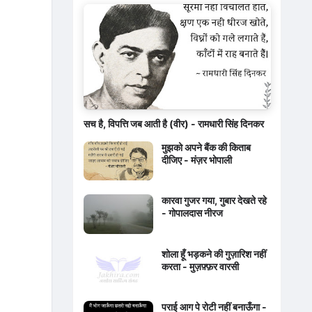
सच है, विपत्ति जब आती है (वीर) - रामधारी सिंह दिनकर
मुझको अपने बैंक की किताब
दीजिए - मंज़र भोपाली
कारवा गुजर गया, गुबार देखते रहे
- गोपालदास नीरज
शोला हूँ भड़कने की गुज़ारिश नहीं
करता - मुज़फ़्फ़र वारसी
पराई आग पे रोटी नहीं बनाऊँगा -