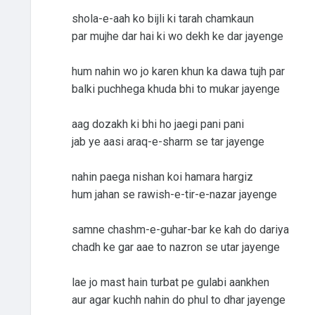
shola-e-aah ko bijli ki tarah chamkaun
par mujhe dar hai ki wo dekh ke dar jayenge
hum nahin wo jo karen khun ka dawa tujh par
balki puchhega khuda bhi to mukar jayenge
aag dozakh ki bhi ho jaegi pani pani
jab ye aasi araq-e-sharm se tar jayenge
nahin paega nishan koi hamara hargiz
hum jahan se rawish-e-tir-e-nazar jayenge
samne chashm-e-guhar-bar ke kah do dariya
chadh ke gar aae to nazron se utar jayenge
lae jo mast hain turbat pe gulabi aankhen
aur agar kuchh nahin do phul to dhar jayenge