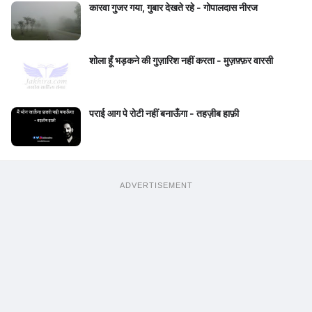
कारवा गुजर गया, गुबार देखते रहे - गोपालदास नीरज
शोला हूँ भड़कने की गुज़ारिश नहीं करता - मुज़फ़्फ़र वारसी
पराई आग पे रोटी नहीं बनाऊँगा - तहज़ीब हाफ़ी
ADVERTISEMENT