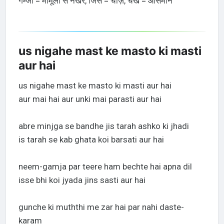
गम्जा = मामूली से नखरे, जिंस = चीज़, चर्ख = आसमान
us nigahe mast ke masto ki masti
aur hai
us nigahe mast ke masto ki masti aur hai
aur mai hai aur unki mai parasti aur hai
abre minjga se bandhe jis tarah ashko ki jhadi
is tarah se kab ghata koi barsati aur hai
neem-gamja par teere ham bechte hai apna dil
isse bhi koi jyada jins sasti aur hai
gunche ki muththi me zar hai par nahi daste-
karam