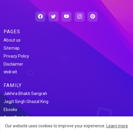
PAGES
About us
Sitemap
Privacy Policy
Disclaimer
संपर्क करे
FAMILY
Jakhira Bhakti Sangrah
Jagjit Singh Ghazal King
Ebooks
Saral Tax India
Our website uses cookies to improve your experience.
Learn more