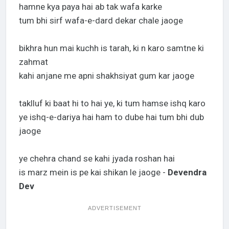
hamne kya paya hai ab tak wafa karke
tum bhi sirf wafa-e-dard dekar chale jaoge
bikhra hun mai kuchh is tarah, ki n karo samtne ki
zahmat
kahi anjane me apni shakhsiyat gum kar jaoge
taklluf ki baat hi to hai ye, ki tum hamse ishq karo
ye ishq-e-dariya hai ham to dube hai tum bhi dub
jaoge
ye chehra chand se kahi jyada roshan hai
is marz mein is pe kai shikan le jaoge -
Devendra
Dev
ADVERTISEMENT