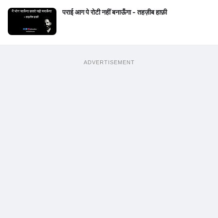
पराई आग पे रोटी नहीं बनाऊँगा - तहज़ीब हाफ़ी
ADVERTISEMENT