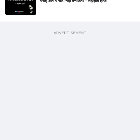
पराई आग पे रोटी नहीं बनाऊँगा - तहज़ीब हाफ़ी
ADVERTISEMENT