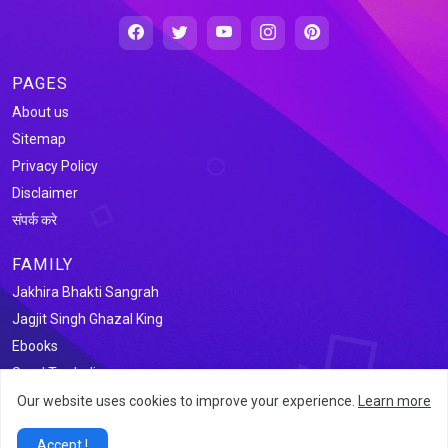
PAGES
About us
Sitemap
Privacy Policy
Disclaimer
संपर्क करे
FAMILY
Jakhira Bhakti Sangrah
Jagjit Singh Ghazal King
Ebooks
Saral Tax India
Our website uses cookies to improve your experience.
Learn more
@2026 जखीरा साहित्य संग्रह
Accept !