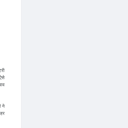
टरी
ऐसे
चाव
 ने
ाहर