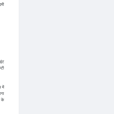
दमी
इंट
‍टी
में
ागा
 के