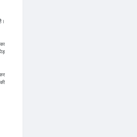
है।
 का
ेड़
ेकर
 की