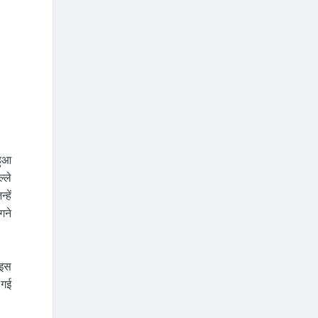
हुआ
‍ले
हें
गने
 इस
 गई