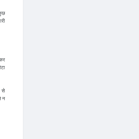
कुछ
ारी
 कर
ौटा
 से
े न