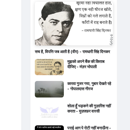
सच है, विपत्ति जब आती है (वीर) - रामधारी सिंह दिनकर
मुझको अपने बैंक की किताब
दीजिए - मंज़र भोपाली
कारवा गुजर गया, गुबार देखते रहे
- गोपालदास नीरज
शोला हूँ भड़कने की गुज़ारिश नहीं
करता - मुज़फ़्फ़र वारसी
पराई आग पे रोटी नहीं बनाऊँगा -