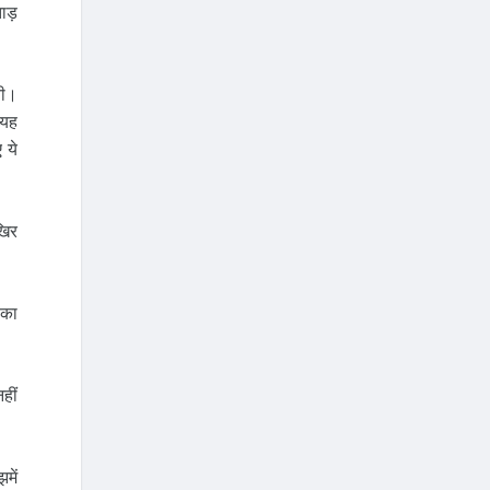
ाड़
ती।
 यह
 ये
खिर
 का
हीं
में