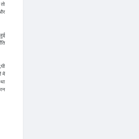
 तो
 और
हुई
ँति
;घी
में
 था
कान