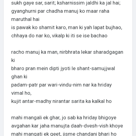
sukh gaye sar, sarit; ksharnissim jaldhi ka jal hai;
gyanghurni par chadha manuj ko maar raha
maruthal hai
is pawak ko shamit karo, man ki yah lapat bujhao,
chhaya do nar ko, vikalp ki iti se ise bachao
racho manuj ka man, nirbhrata lekar sharadgagan
ki
bharo pran mein dipti jyoti le shant-samujjwal
ghan ki
padam-patr par wari-vindu-nim nar ka hriday
vimal ho,
kujit antar-madhy nirantar sarita ka kalkal ho
mahi mangali ek ghar, jo sab ka hriday bhigoye
avgahan kar jaha manujta daah-dvesh-vish khoye
mahi mangati ek geet, jisme chandani bhari ho