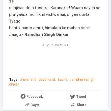
se,
sanjivan do o trinetra! Karunakar! Waam nayan se
pratyahsa me nikhil vishwa hai, dhyan devta!
Tyago
banto, banto amrit, himalata ke mahan rishi!
Jaago -
Ramdhari Singh Dinkar
ADVERTISEMENT
Tags
bholenath
devotional
kavita
ramdhari-singh-
dinkar
Facebook
Tweet
Share
Copy