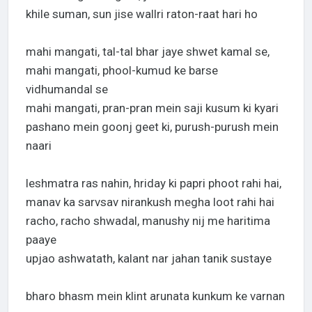
khile suman, sun jise wallri raton-raat hari ho
mahi mangati, tal-tal bhar jaye shwet kamal se,
mahi mangati, phool-kumud ke barse
vidhumandal se
mahi mangati, pran-pran mein saji kusum ki kyari
pashano mein goonj geet ki, purush-purush mein
naari
leshmatra ras nahin, hriday ki papri phoot rahi hai,
manav ka sarvsav nirankush megha loot rahi hai
racho, racho shwadal, manushy nij me haritima
paaye
upjao ashwatath, kalant nar jahan tanik sustaye
bharo bhasm mein klint arunata kunkum ke varnan