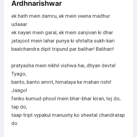
Ardhnarishwar
ek hath mein damru, ek mein veena madhur
udaaar
ek nayan mein garal, ek mein sanjivan ki dhar
jatajoot mein lahar punya ki shitalta sukh-kari
baalchandra dipit tripund par balihar! Balihari!
pratyasha mein nikhil vishwa hai, dhyan devta!
Tyago,
banto, banto amrit, himalaya ke mahan rishi!
Jaago!
fenko kumud-phool mein bhar-bhar kiran, tej do,
tap do,
taap-tript vypakul manushy ko sheetal chandratap
do